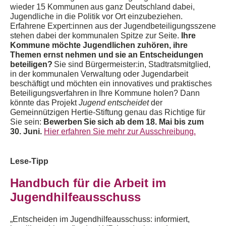
wieder 15 Kommunen aus ganz Deutschland
dabei,
Jugendliche
in die Politik
vor Ort
einzubeziehen
.
Erfahrene
Expert
:
innen
aus der Jugendbeteiligungsszene
stehen dabei der kommunalen Spitze zur Seite
.
Ihre
Kommune möchte Jugendlichen zuhören, ihre
Themen ernst nehmen und sie an Entscheidungen
beteiligen?
Sie sind
Bürgermeister
:
in
, Stadtratsmitglied,
in der kommunalen Verwaltung oder Jugendarbeit
beschäftigt und möchten ein innovatives und praktisches
Beteiligungsverfahren in Ihre Kommune holen? Dann
kön
nte
das
Pro
jekt
Jugend
entscheidet
der
Gemeinnützigen Hertie-Stiftung genau das Richtige für
Sie
sei
n
:
Bewerben Sie sich ab dem 18. Mai bis
zum
30. Juni.
Hier erfahren Sie mehr zur Ausschreibung.
Lese-Tipp
Handbuch für die Arbeit im
Jugendhilfeausschuss
„
Entscheiden im Jugendhilfeausschuss: informiert,