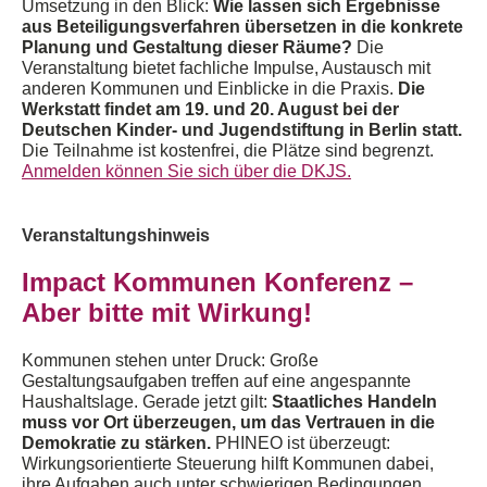
Umsetzung in den Blick:
Wie lassen sich Ergebnisse
aus Beteiligungsverfahren
übersetzen
in
die
konkrete
Planung und Gestaltung
dieser Räume
?
Die
Veranstaltung bietet fachliche Impulse, Austausch mit
anderen Kommunen und Einblicke in die Praxis.
Die
Werkstatt findet am 19.
u
nd
20. August
bei der
Deutschen Kinder- und Jugendstiftung
in
B
erlin statt.
Die
Teilnahme
ist
kostenfrei,
die
Plätze
sind begrenzt
.
Anmelden können Sie sich über die DKJS.
Veranstaltungshinweis
Impact Kommunen Konferenz –
Aber b
itte mit Wirkung!
Kommunen stehen unter Druck: Große
Gestaltungsaufgaben treffen auf eine angespannte
Haushaltslage.
G
erade jetzt gilt:
Staatliches Handeln
muss vor Ort überzeugen, um das Vertrauen in die
Demokratie zu stärken.
PHINEO ist überzeugt:
Wirkungsorientierte Steuerung
hilft Kommunen dabei,
ihre Aufgaben auch unter schwierigen Bedingungen