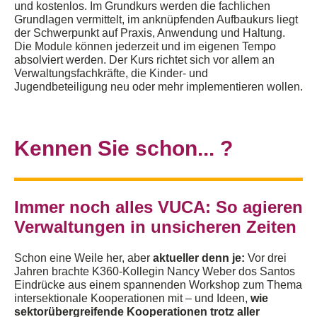
und kostenlos
. Im Grundkurs
werden die fachlichen
Grundlagen vermittelt, im anknüpfenden Aufbaukurs
liegt
der Schwerpunkt auf Praxis, Anwendung und Haltung.
Die
M
odule kö
nnen jederzeit und im eigenen Tempo
absolviert werden.
Der Kurs richtet sich vor a
llem an
Verwaltungsfachkräfte, die Kinder- u
nd
Jugendb
e
teiligung neu oder mehr implementieren wollen.
Kennen Sie schon... ?
Immer noch a
lles
VUCA:
So agieren
Verwaltungen in
unsicheren Zeiten
Schon
eine Weile her, aber
aktueller denn je:
V
or drei
Jahren brachte
K360-Kollegin Nancy Weber dos Santos
Ein
drücke
aus einem
spannenden
Workshop zum Thema
intersektionale Kooperationen
mit
–
und Ideen,
wie
sektorübergreifende Kooperationen trotz aller