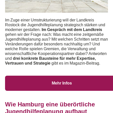
Im Zuge einer Umstrukturierung will der Landkreis
Rostock die Jugendh
ilfeplanung st
r
a
t
egisch
stärken und
mode
rner
gestalten.
Im Gespräch mit dem Landkreis
gehen
wir der Frage nach
:
Was macht eine zeitgemäße
Jugendhilfeplanung aus? Mit welchen Schritten setzt man
Veränderungen dafür besonders nachhaltig um? Und
welche Rolle spielen Gremien
,
die Verwaltung
und
wissenschaftliche Kooperationspartner
dabei?
Antworten
und
drei konkrete Bausteine für mehr Expertise,
Vertrauen und Strategie
gibt es im Magazin-Beitrag.
Mehr Infos
Wie Hamburg eine überörtliche
Jugendhilfeplanung aufbaut