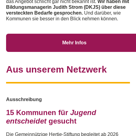
das Angebot schlicht gar nicht bekannt ist
.
Wir haben mit
Bildungsmanagerin Judith Strom
(D
KJS
)
über
diese
versteckten Bedarfe ges
prochen
.
Und dar
über
, wie
Kommune
n sie besser in den Blick nehmen können
.
Mehr Infos
Aus unserem Netzwerk
Ausschreibung
15 Kommunen für
Jugend
entscheidet
gesucht
Die Gemeinnützige Hertie-Stiftung begleitet ab 2026