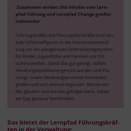
Zusam­men wir­ken: Die Inhal­te vom Lern­
pfad Füh­rung und Lern­pfad Chan­ge grei­fen
inein­an­der
Füh­rungs­kräf­te und Pla­nungs­fach­kräf­te sind zen­
tra­le Schlüs­sel­fi­gu­ren in der Kom­mu­nal­ver­wal­
tung um ein pass­ge­nau­es Unter­stüt­zungs­sys­tem
für Kin­der, Jugend­li­che und Fami­li­en vor Ort
sicher­zu­stel­len. Damit das gut gelingt, soll­ten
Hand­lungs­spiel­räu­me genutzt wer­den und Pla­
nungs- sowie Steue­rungs­pro­zes­se inein­an­der­
grei­fen und sich sinn­voll ergän­zen. War­um wir
das glau­ben und wie das gelin­gen kann, haben
wir
hier
genau­er beschrieben.
Das bie­tet der Lern­pfad Füh­rungs­kräf­
ten in der Verwaltung: