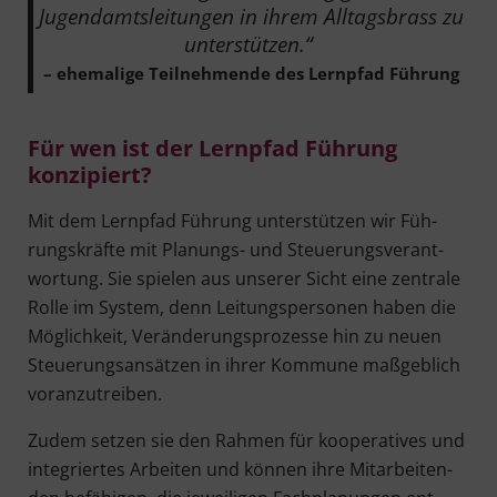
Jugend­amts­lei­tun­gen in ihrem All­tags­brass zu
unterstützen.“
– ehe­ma­li­ge Teil­neh­men­de des Lern­pfad Führung
Für wen ist der Lern­pfad Füh­rung
konzipiert?
Mit dem Lern­pfad Füh­rung unter­stüt­zen wir Füh­
rungs­kräf­te mit Pla­nungs- und Steue­rungs­ver­ant­
wor­tung. Sie spie­len aus unse­rer Sicht eine zen­tra­le
Rol­le im Sys­tem, denn Lei­tungs­per­so­nen haben die
Mög­lich­keit, Ver­än­de­rungs­pro­zes­se hin zu neu­en
Steue­rungs­an­sät­zen in ihrer Kom­mu­ne maß­geb­lich
voranzutreiben.
Zudem set­zen sie den Rah­men für koope­ra­ti­ves und
inte­grier­tes Arbei­ten und kön­nen ihre Mit­ar­bei­ten­