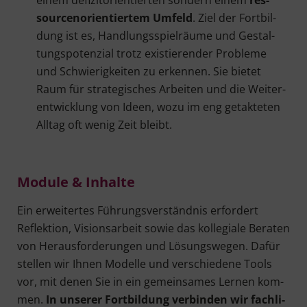
sour­cen­ori­en­tier­tem Umfeld
. Ziel der Fort­bil­
dung ist es, Hand­lungs­spiel­räu­me und Gestal­
tungs­po­ten­zi­al trotz exis­tie­ren­der Pro­ble­me
und Schwie­rig­kei­ten zu erken­nen. Sie bie­tet
Raum für stra­te­gi­sches Arbei­ten und die Wei­ter­
ent­wick­lung von Ideen, wozu im eng getak­te­ten
All­tag oft wenig Zeit bleibt.
Modu­le & Inhalte
Ein erwei­ter­tes Füh­rungs­ver­ständ­nis erfor­dert
Reflek­ti­on, Visi­ons­ar­beit sowie das kol­le­gia­le Bera­ten
von Her­aus­for­de­run­gen und Lösungs­we­gen. Dafür
stel­len wir Ihnen Model­le und ver­schie­de­ne Tools
vor, mit denen Sie in ein gemein­sa­mes Ler­nen kom­
men.
In unse­rer Fort­bil­dung ver­bin­den wir fach­li­