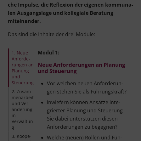
che Impul­se, die Refle­xi­on der eige­nen kom­mu­na­
len Aus­gangs­la­ge und kol­le­gia­le Bera­tung
miteinander.
Das sind die Inhal­te der drei Module:
Modul 1:
1. Neue
Anfor­de­
Neue Anfor­de­run­gen an Pla­nung
run­gen an
und Steuerung
Pla­nung
und
Steuerung
Vor wel­chen neu­en Anfor­de­run­
gen ste­hen Sie als Führungskraft?
2. Zusam­
men­ar­beit
Inwie­fern kön­nen Ansät­ze inte­
und Ver­
än­de­rung
grier­ter Pla­nung und Steue­rung
in
Sie dabei unter­stüt­zen die­sen
Verwaltun
Anfor­de­run­gen zu begegnen?
g
3. Koope­
Wel­che (neu­en) Rol­len und Füh­