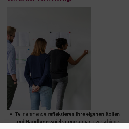
Teil­neh­men­de
reflek­tie­ren ihre eige­nen Rol­len
und Hand­lungs­spiel­räu­me
anhand ver­schie­de­
ner Auf­ga­ben­stel­lun­gen und Modelle.