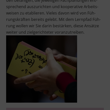
den befä­hi­gen, die jewei­li­gen Fach­pla­nun­gen ent­
spre­chend aus­zu­rich­ten und koope­ra­ti­ve Arbeits­
wei­sen zu eta­blie­ren. Vie­les davon wird von Füh­
rungs­kräf­ten bereits gelebt. Mit dem Lern­pfad Füh­
rung wol­len wir Sie dar­in bestär­ken, die­se Ansät­ze
wei­ter und ziel­ge­rich­te­ter voranzutreiben.