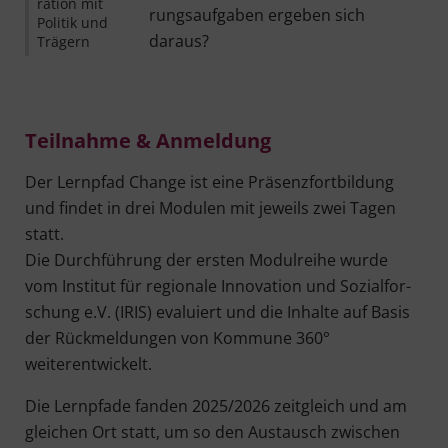
ra­ti­on mit
rungs­auf­ga­ben erge­ben sich
Poli­tik und
daraus?
Trägern
Teil­nah­me & Anmeldung
Der Lern­pfad Chan­ge ist eine Prä­senz­fort­bil­dung
und fin­det in drei Modu­len mit jeweils zwei Tagen
statt.
Die Durch­füh­rung der ers­ten Modul­rei­he wur­de
vom Insti­tut für regio­na­le Inno­va­ti­on und Sozi­al­for­
schung e.V. (IRIS) eva­lu­iert und die Inhal­te auf Basis
der Rück­mel­dun­gen von Kom­mu­ne 360°
weiterentwickelt.
Die Lern­pfa­de fan­den 2025/2026 zeit­gleich und am
glei­chen Ort statt, um so den Aus­tausch zwi­schen