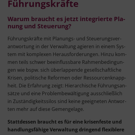
Führungskräfte
War­um braucht es jetzt inte­grier­te Pla­
nung und Steuerung?
Füh­rungs­kräf­te mit Pla­nungs- und Steue­rungs­ver­
ant­wor­tung in der Ver­wal­tung agie­ren in einem Sys­
tem mit kom­ple­xen Her­aus­for­de­run­gen. Hin­zu kom­
men teils schwer beein­fluss­ba­re Rah­men­be­din­gun­
gen wie bspw. sich über­lap­pen­de gesell­schaft­li­che
Kri­sen, poli­ti­sche Refor­men oder Res­sour­cen­knapp­
heit. Die Erfah­rung zeigt: Hier­ar­chi­sche Füh­rungs­an­
sät­ze und eine Pro­blem­be­wäl­ti­gung aus­schließ­lich
in Zustän­dig­keits­si­los sind kei­ne geeig­ne­ten Ant­wor­
ten mehr auf die­se Gemengelage.
Statt­des­sen braucht es für eine kri­sen­fes­te und
hand­lungs­fä­hi­ge Ver­wal­tung drin­gend fle­xi­ble­re