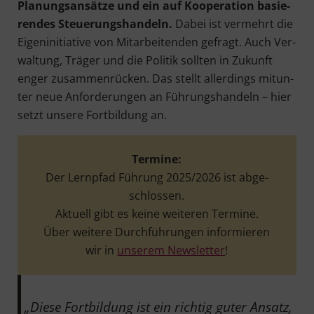
Pla­nungs­an­sät­ze und ein auf Koope­ra­ti­on basie­
ren­des Steue­rungs­han­deln.
Dabei ist ver­mehrt die
Eigen­in­itia­ti­ve von Mit­ar­bei­ten­den gefragt. Auch Ver­
wal­tung, Trä­ger und die Poli­tik soll­ten in Zukunft
enger zusam­men­rü­cken. Das stellt aller­dings mit­un­
ter neue Anfor­de­run­gen an Füh­rungs­han­deln – hier
setzt unse­re Fort­bil­dung an.
Ter­mi­ne:
Der Lern­pfad Füh­rung 2025/2026 ist abge­
schlos­sen.
Aktu­ell gibt es kei­ne wei­te­ren Ter­mi­ne.
Über wei­te­re Durch­füh­run­gen infor­mie­ren
wir in
unse­rem News­let­ter
!
„Die­se Fort­bil­dung ist ein rich­tig guter Ansatz,