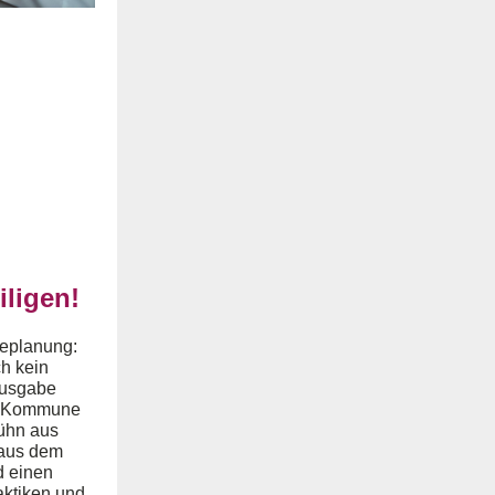
iligen!
feplanung:
h kein
Ausgabe
he Kommune
Kühn aus
 aus dem
 einen
aktiken und