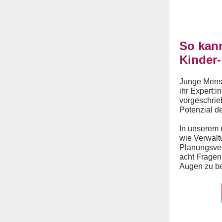
So kann
Kinder
Junge Mensch
ihr Expert:i
vorgeschrieb
Potenzial d
In unserem 
wie Verwalt
Planungsver
acht Fragen
Augen zu be