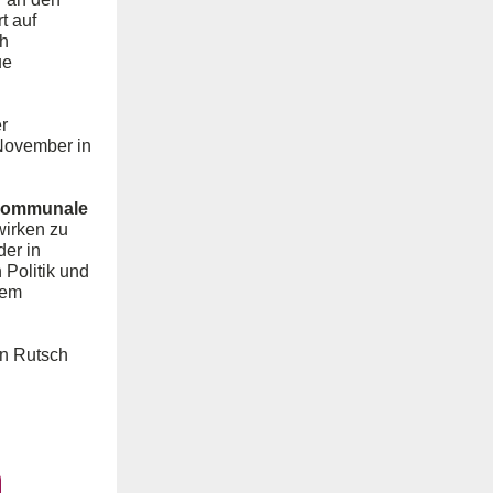
t auf
ch
ue
r
November in
 Kommunale
wirken zu
der in
 Politik und
dem
en Rutsch