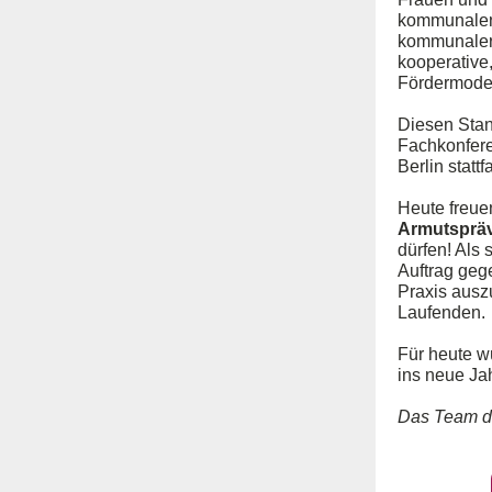
kommunalen 
kommunaler 
kooperative
Fördermode
Diesen Stan
Fachkonfere
Berlin stattf
Heute freuen
Armutsprä
dürfen! Als 
Auftrag gege
Praxis ausz
Laufenden.
Für heute w
ins neue Jah
Das Team de