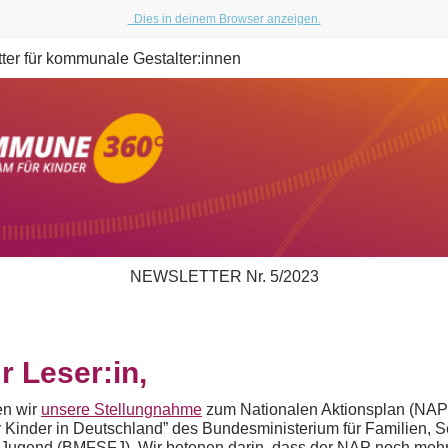
Dies in deinem Browser anzeigen.
ter für kommunale Gestalter:innen
NEWSLETTER Nr. 5/2023
r Leser:in,
ten wir
unsere Stellungnahme
zum Nationalen Aktionsplan (NAP
 Kinder in Deutschland” des Bundesministerium für Familien, S
Jugend (BMFSFJ). Wir betonen darin, dass der NAP noch meh