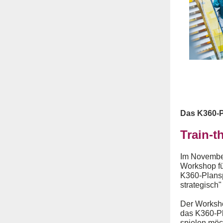
Das K360-P
Train-t
Im November
Workshop fü
K360-Plansp
strategisch" 
Der Workshop
das K360-Pl
spielen möc