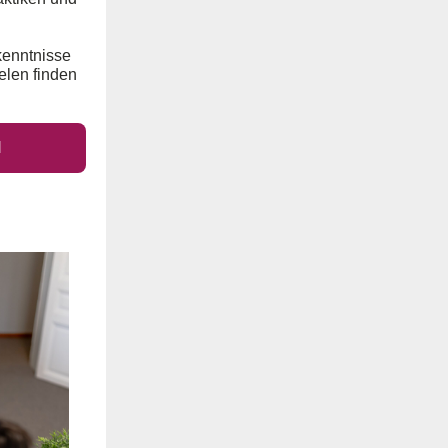
kenntnisse
elen finden
l