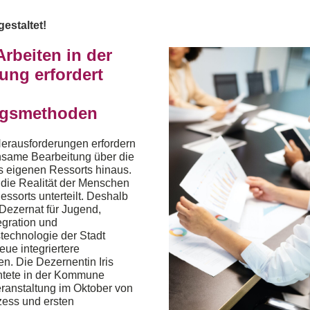
staltet!
Arbeiten in der
ung erfordert
gsmethoden
erausforderungen erfordern
same Bearbeitung über die
 eigenen Ressorts hinaus.
die Realität der Menschen
Ressorts unterteilt. Deshalb
 Dezernat für Jugend,
egration und
stechnologie der Stadt
eue integriertere
n. Die Dezernentin Iris
htete in der Kommune
eranstaltung im Oktober von
ess und ersten