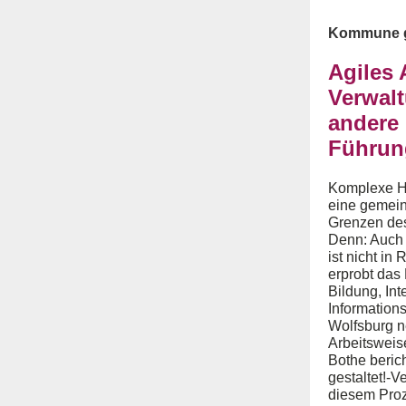
Kommune ge
Agiles 
Verwalt
andere
Führun
Komplexe H
eine gemein
Grenzen des
Denn: Auch 
ist nicht in 
erprobt das
Bildung, Int
Information
Wolfsburg n
Arbeitsweise
Bothe beric
gestaltet!-V
diesem Proz