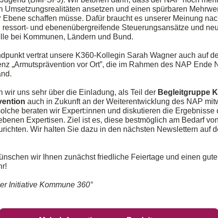
Umsetzungsrealitäten ansetzen und einen spürbaren Mehrwer
Ebene schaffen müsse. Dafür braucht es unserer Meinung na
, ressort- und ebenenübergreifende Steuerungsansätze und ne
lle bei Kommunen, Ländern und Bund.
dpunkt vertrat unsere K360-Kollegin Sarah Wagner auch auf de
nz „Armutsprävention vor Ort”, die im Rahmen des NAP Ende 
and.
 wir uns sehr über die Einladung, als Teil der
Begleitgruppe
vention
auch in Zukunft an der Weiterentwicklung des NAP mit
solche beraten wir Expert:innen und diskutieren die Ergebnisse 
benen Expertisen. Ziel ist es, diese bestmöglich am Bedarf von
urichten. Wir halten Sie dazu in den nächsten Newslettern auf 
ünschen wir Ihnen zunächst friedliche Feiertage und einen gut
r!
r Initiative Kommune 360°