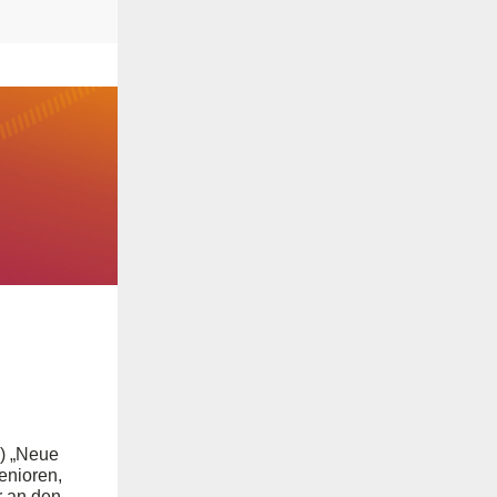
) „Neue
enioren,
r an den