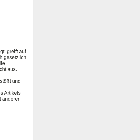
, greift auf
ch gesetzlich
lle
cht aus.
 stößt und
 Artikels
it anderen