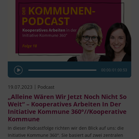
00:00
/
01:00:53
Play Episode
|
19.07.2023
Podcast
„Alleine Wären Wir Jetzt Noch Nicht So
Weit“ – Kooperatives Arbeiten In Der
Initiative Kommune 360°//Kooperative
Kommune
In die­ser Pod­cast­fol­ge rich­ten wir den Blick auf uns: die
Initia­ti­ve Kom­mu­ne 360°. Sie basiert auf zwei zen­tra­len