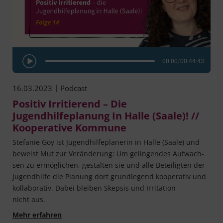
00:00
/
00:44:43
Play Episode
|
16.03.2023
Podcast
Positiv Irritierend – Die
Jugendhilfeplanung In Halle (Saale)! //
Kooperative Kommune
Ste­fa­nie Goy ist Jugend­hil­fe­pla­ne­rin in Hal­le (Saa­le) und
beweist Mut zur Ver­än­de­rung: Um gelin­gen­des Auf­wach­
sen zu ermög­li­chen, gestal­ten sie und alle Betei­lig­ten der
Jugend­hil­fe die Pla­nung dort grund­le­gend koope­ra­tiv und
kol­la­bo­ra­tiv. Dabei blei­ben Skep­sis und Irri­ta­ti­on
nicht aus.
Positiv irritierend – Die Jugendhilfeplanung in
Mehr erfahren