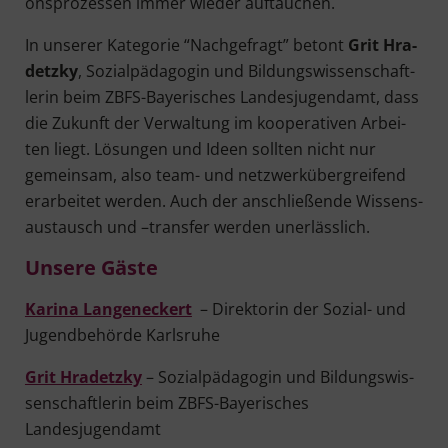
ons­pro­zes­sen immer wie­der auftauchen.
In unse­rer Kate­go­rie “Nach­ge­fragt” betont
Grit Hra­
detz­ky
, Sozi­al­päd­ago­gin und Bil­dungs­wis­sen­schaft­
le­rin beim ZBFS-Baye­ri­sches Lan­des­ju­gend­amt, dass
die Zukunft der Ver­wal­tung im koope­ra­ti­ven Arbei­
ten liegt. Lösun­gen und Ideen soll­ten nicht nur
gemein­sam, also team- und netz­werk­über­grei­fend
erar­bei­tet wer­den. Auch der anschlie­ßen­de Wis­sens­
aus­tausch und –trans­fer wer­den unerlässlich.
Unse­re Gäste
Kari­na Lan­gen­eckert
– Direk­to­rin der Sozi­al- und
Jugend­be­hör­de Karlsruhe
Grit Hra­detz­ky
– Sozi­al­päd­ago­gin und Bil­dungs­wis­
sen­schaft­le­rin beim ZBFS-Baye­ri­sches
Landesjugendamt