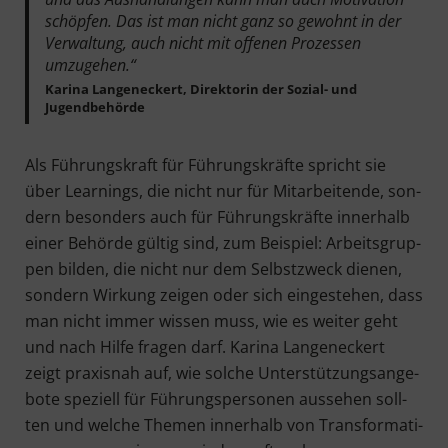
schöp­fen. Das ist man nicht ganz so gewohnt in der
Ver­wal­tung, auch nicht mit offe­nen Pro­zes­sen
umzugehen.“
Kari­na Lan­gen­eckert, Direk­to­rin der Sozi­al- und
Jugendbehörde
Als Füh­rungs­kraft für Füh­rungs­kräf­te spricht sie
über Lear­nings, die nicht nur für Mit­ar­bei­ten­de, son­
dern beson­ders auch für Füh­rungs­kräf­te inner­halb
einer Behör­de gül­tig sind, zum Bei­spiel: Arbeits­grup­
pen bil­den, die nicht nur dem Selbst­zweck die­nen,
son­dern Wir­kung zei­gen oder sich ein­ge­ste­hen, dass
man nicht immer wis­sen muss, wie es wei­ter geht
und nach Hil­fe fra­gen darf. Kari­na Lan­gen­eckert
zeigt pra­xis­nah auf, wie sol­che Unter­stüt­zungs­an­ge­
bo­te spe­zi­ell für Füh­rungs­per­so­nen aus­se­hen soll­
ten und wel­che The­men inner­halb von Trans­for­ma­ti­