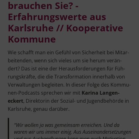
brauchen Sie? -
Erfahrungswerte aus
Karlsruhe // Kooperative
Kommune
Wie schafft man ein Gefühl von Sicher­heit bei Mit­ar­
bei­ten­den, wenn sich vie­les um sie her­um ver­än­
dert? Das ist eine der Her­aus­for­de­run­gen für Füh­
rungs­kräf­te, die die Trans­for­ma­ti­on inner­halb von
Ver­wal­tun­gen beglei­ten. In die­ser Fol­ge des Kom­mu­
nen-Pod­casts spre­chen wir mit
Kari­na Lan­gen­
eckert
, Direk­to­rin der Sozi­al- und Jugend­be­hör­de in
Karls­ru­he, genau darüber.
“Wir wol­len ja was gemein­sam errei­chen. Und da
waren wir uns immer einig. Aus Aus­ein­an­der­set­zun­gen
und aus Aus­hand­lun­gen kann man auch Moti­va­ti­on