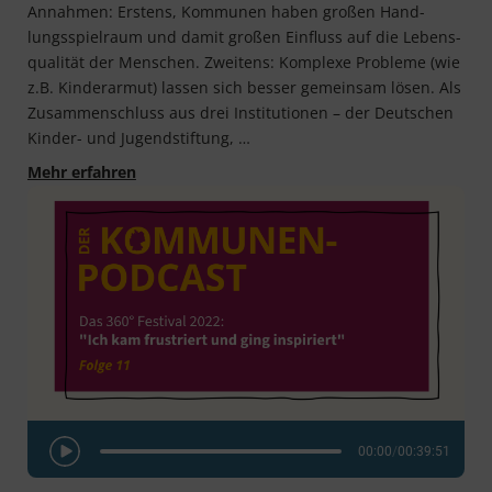
Annah­men: Ers­tens, Kom­mu­nen haben gro­ßen Hand­
lungs­spiel­raum und damit gro­ßen Ein­fluss auf die Lebens­
qua­li­tät der Men­schen. Zwei­tens: Kom­ple­xe Pro­ble­me (wie
z.B. Kin­der­ar­mut) las­sen sich bes­ser gemein­sam lösen. Als
Zusam­men­schluss aus drei Insti­tu­tio­nen – der Deut­schen
Kin­­der- und Jugendstiftung, …
„Alleine wären wir jetzt noch nicht so weit“ 
Mehr erfahren
00:00
/
00:39:51
Play Episode