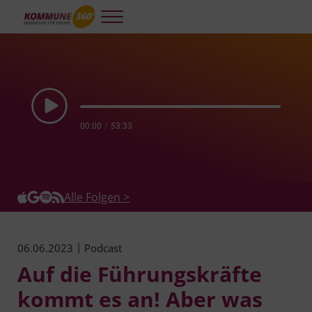
Skip to main content
Skip to header right navigation
Skip to site footer
Menu
Kommune 360°
Kooperative und integrierte Planung und Steuerung für gelingendes A
Play Episode
00:00
/
53:33
Alle Folgen >
|
06.06.2023
Podcast
Auf die Führungskräfte
kommt es an! Aber was