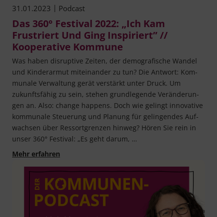
|
31.01.2023
Podcast
Das 360° Festival 2022: „Ich Kam
Frustriert Und Ging Inspiriert” //
Kooperative Kommune
Was haben dis­rup­ti­ve Zei­ten, der demo­gra­fi­sche Wan­del
und Kin­der­ar­mut mit­ein­an­der zu tun? Die Ant­wort: Kom­
mu­na­le Ver­wal­tung gerät ver­stärkt unter Druck. Um
zukunfts­fä­hig zu sein, ste­hen grund­le­gen­de Ver­än­de­run­
gen an. Also: chan­ge hap­pens. Doch wie gelingt inno­va­ti­ve
kom­mu­na­le Steue­rung und Pla­nung für gelin­gen­des Auf­
wach­sen über Res­sort­gren­zen hin­weg? Hören Sie rein in
unser 360° Fes­ti­val: „Es geht darum, …
Das 360° Festival 2022: „Ich kam frustriert un
Mehr erfahren