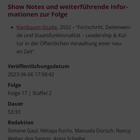
Show Notes und wei­ter­füh­ren­de Infor­
ma­tio­nen zur Folge
Kien­baum-Stu­die
, 2022 – “Fort­schritt, Zei­ten­wen­
de und Staats­funk­tio­na­li­tät – Lea­der­ship & Kul­
tur in der Öffent­li­chen Ver­wal­tung einer neu­
en Zeit”
Ver­öf­fent­li­chungs­da­tum
2023-06-06 17:58:42
Fol­ge
Fol­ge 17 | Staf­fel 2
Dau­er
53:33
Redak­ti­on
Simo­ne Gaul, Nitt­a­ya Fuchs, Manue­la Dorsch, Nan­cy
Weber dos San­tos, Anna Scheibe