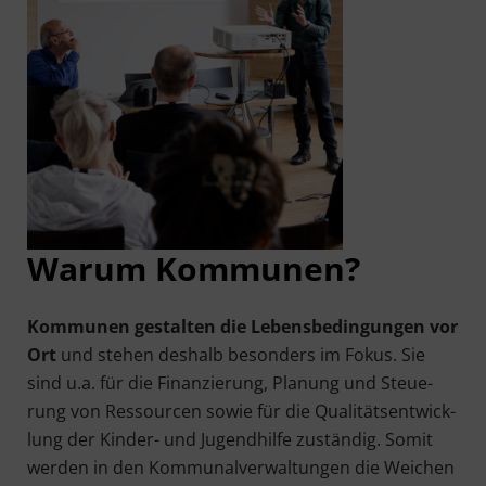
War­um Kommunen?
Kom­mu­nen gestal­ten die Lebens­be­din­gun­gen vor
Ort
und ste­hen des­halb beson­ders im Fokus. Sie
sind u.a. für die Finan­zie­rung, Pla­nung und Steue­
rung von Res­sour­cen sowie für die Qua­li­täts­ent­wick­
lung der Kin­der- und Jugend­hil­fe zustän­dig. Somit
wer­den in den Kom­mu­nal­ver­wal­tun­gen die Wei­chen