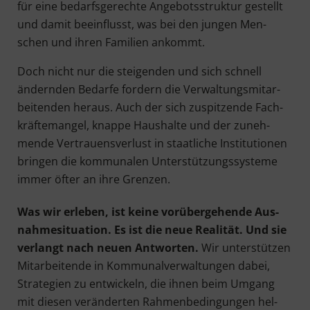
für eine bedarfs­ge­rech­te Ange­bots­struk­tur gestellt
und damit beein­flusst, was bei den jun­gen Men­
schen und ihren Fami­li­en ankommt.
Doch nicht nur die stei­gen­den und sich schnell
ändern­den Bedar­fe for­dern die Ver­wal­tungs­mit­ar­
bei­ten­den her­aus. Auch der sich zuspit­zen­de Fach­
kräf­te­man­gel, knap­pe Haus­hal­te und der zuneh­
men­de Ver­trau­ens­ver­lust in staat­li­che Insti­tu­tio­nen
brin­gen die kom­mu­na­len Unter­stüt­zungs­sys­te­me
immer öfter an ihre Grenzen.
Was wir erle­ben, ist kei­ne vor­über­ge­hen­de Aus­
nah­me­si­tua­ti­on. Es ist die neue Rea­li­tät. Und sie
ver­langt nach neu­en Ant­wor­ten.
Wir unter­stüt­zen
Mit­ar­bei­ten­de in Kom­mu­nal­ver­wal­tun­gen dabei,
Stra­te­gien zu ent­wi­ckeln, die ihnen beim Umgang
mit die­sen ver­än­der­ten Rah­men­be­din­gun­gen hel­