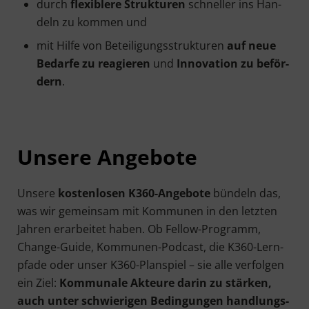
durch
fle­xi­ble­re Struk­tu­ren
schnel­ler ins Han­
deln zu kom­men und
mit Hil­fe von Betei­li­gungs­struk­tu­ren
auf neue
Bedar­fe zu reagie­ren
und
Inno­va­ti­on zu beför­
dern
.
Unse­re Angebote
Unse­re
kos­ten­lo­sen K360-Ange­bo­te
bün­deln das,
was wir gemein­sam mit Kom­mu­nen in den letz­ten
Jah­ren erar­bei­tet haben. Ob Fel­low-Pro­gramm,
Chan­ge-Gui­de, Kom­mu­nen-Pod­cast, die K360-Lern­
pfa­de oder unser K360-Plan­spiel – sie alle ver­fol­gen
ein Ziel:
Kom­mu­na­le Akteu­re dar­in zu stär­ken,
auch unter schwie­ri­gen Bedin­gun­gen hand­lungs­