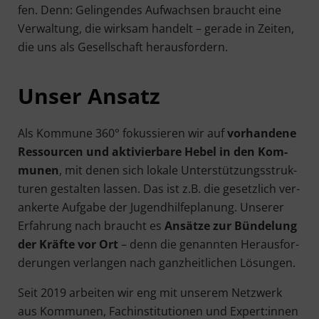
fen. Denn: Gelin­gen­des Auf­wach­sen braucht eine
Ver­wal­tung, die wirk­sam han­delt – gera­de in Zei­ten,
die uns als Gesell­schaft herausfordern.
Unser Ansatz
Als Kom­mu­ne 360° fokus­sie­ren wir auf
vor­han­de­ne
Res­sour­cen und akti­vier­ba­re Hebel in den Kom­
mu­nen
, mit denen sich loka­le Unter­stüt­zungs­struk­
tu­ren gestal­ten las­sen. Das ist z.B. die gesetz­lich ver­
an­ker­te Auf­ga­be der Jugend­hil­fe­pla­nung. Unse­rer
Erfah­rung nach braucht es
Ansät­ze zur Bün­de­lung
der Kräf­te vor Ort
– denn die genann­ten Her­aus­for­
de­run­gen ver­lan­gen nach ganz­heit­li­chen Lösungen.
Seit 2019 arbei­ten wir eng mit unse­rem Netz­werk
aus Kom­mu­nen, Fach­in­sti­tu­tio­nen und Expert:innen