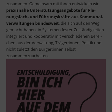
zusam­men. Gemein­sam mit ihnen ent­wi­ckeln wir
pra­xis­na­he Unter­stüt­zungs­an­ge­bo­te für Pla­
nungs­fach- und Füh­rungs­kräf­te aus Kom­mu­nal­
ver­wal­tun­gen bun­des­weit
, die sich auf den Weg
gemacht haben, in Sys­te­men fes­ter Zustän­dig­kei­ten
inte­griert und koope­ra­tiv mit ver­schie­de­nen Berei­
chen aus der Ver­wal­tung, Träger:innen, Poli­tik und
nicht zuletzt den Bürger:innen selbst
zusammenzuarbeiten.