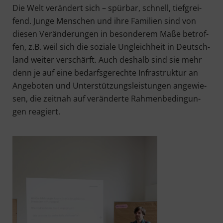
Die Welt ver­än­dert sich – spür­bar, schnell, tief­grei­
fend. Jun­ge Men­schen und ihre Fami­li­en sind von
die­sen Ver­än­de­run­gen in beson­de­rem Maße betrof­
fen, z.B. weil sich die sozia­le Ungleich­heit in Deutsch­
land wei­ter ver­schärft. Auch des­halb sind sie mehr
denn je auf eine bedarfs­ge­rech­te Infra­struk­tur an
Ange­bo­ten und Unter­stüt­zungs­leis­tun­gen ange­wie­
sen, die zeit­nah auf ver­än­der­te Rah­men­be­din­gun­
gen reagiert.