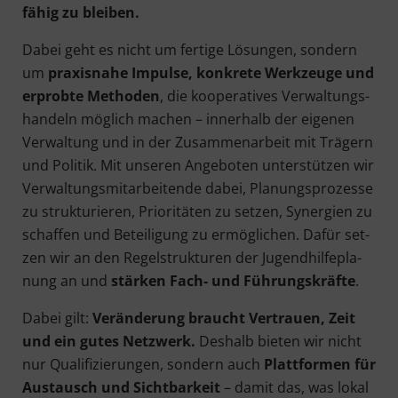
fä­hig zu bleiben.
Dabei geht es nicht um fer­ti­ge Lösun­gen, son­dern
um
pra­xis­na­he Impul­se, kon­kre­te Werk­zeu­ge und
erprob­te Metho­den
, die koope­ra­ti­ves Ver­wal­tungs­
han­deln mög­lich machen – inner­halb der eige­nen
Ver­wal­tung und in der Zusam­men­ar­beit mit Trä­gern
und Poli­tik. Mit unse­ren Ange­bo­ten unter­stüt­zen wir
Ver­wal­tungs­mit­ar­bei­ten­de dabei, Pla­nungs­pro­zes­se
zu struk­tu­rie­ren, Prio­ri­tä­ten zu set­zen, Syn­er­gien zu
schaf­fen und Betei­li­gung zu ermög­li­chen. Dafür set­
zen wir an den Regel­struk­tu­ren der Jugend­hil­fe­pla­
nung an und
stär­ken Fach- und Füh­rungs­kräf­te
.
Dabei gilt:
Ver­än­de­rung braucht Ver­trau­en, Zeit
und ein gutes Netz­werk.
Des­halb bie­ten wir nicht
nur Qua­li­fi­zie­run­gen, son­dern auch
Platt­for­men für
Aus­tausch und Sicht­bar­keit
– damit das, was lokal