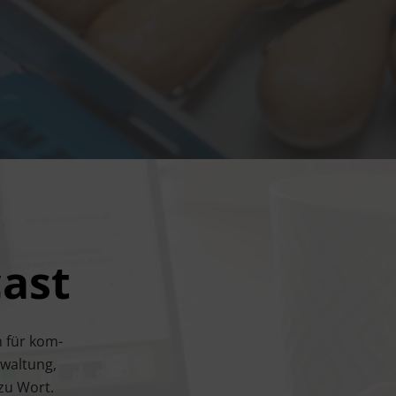
ast
n für kom­
wal­tung,
e zu Wort.