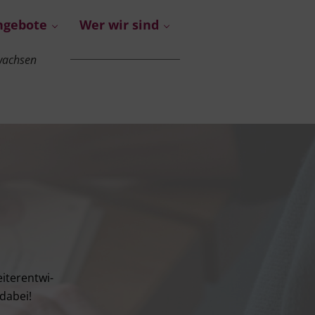
ngebote
Wer wir sind
fwachsen
e
ter­ent­wi­
 dabei!