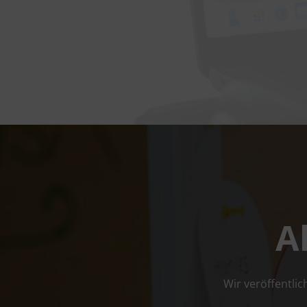
A
Wir ver­öf­fent­l