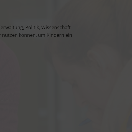
wal­tung, Poli­tik, Wis­sen­schaft
ser nut­zen kön­nen, um Kin­dern ein