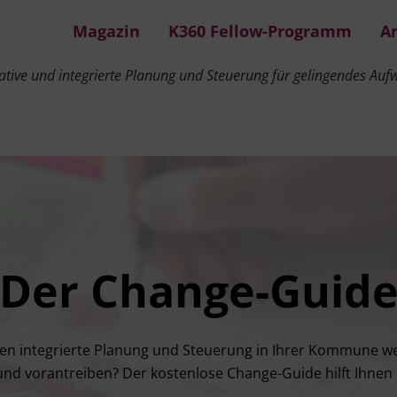
Magazin
K360 Fellow-Programm
A
tive und integrierte Planung und Steuerung für gelingendes Au
Steuerung für gelingendes Aufwachsen
Der Change-Guid
en inte­grier­te Pla­nung und Steue­rung in Ihrer Kom­mu­ne wei­
nd vor­an­trei­ben? Der kos­ten­lo­se Chan­ge-Gui­de hilft Ihnen