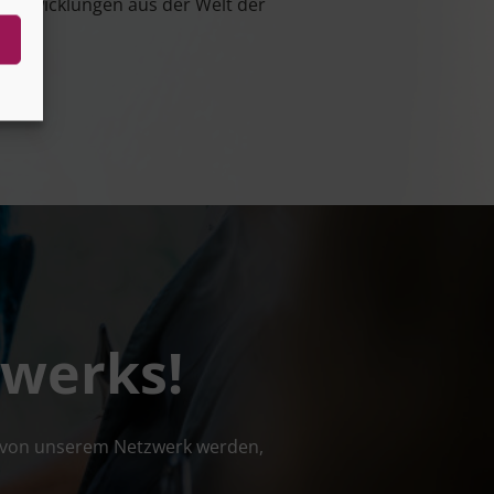
d Ent­wick­lun­gen aus der Welt der
zwerks!
l von unse­rem Netz­werk wer­den,