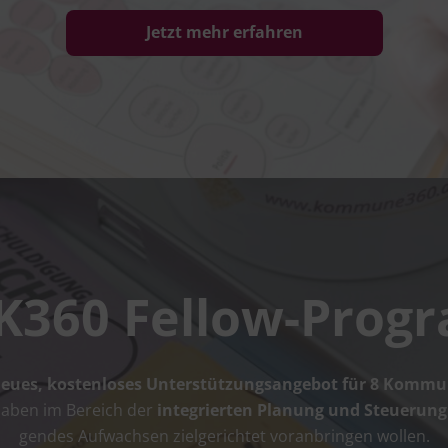
Jetzt mehr erfahren
K360 Fellow-Pro
eu­es, kos­ten­lo­ses Unter­stüt­zungs­an­ge­bot für 8 Kom­mu
ha­ben im Bereich der
inte­grier­ten Pla­nung und Steue­rung
gen­des Auf­wach­sen ziel­ge­rich­tet vor­an­brin­gen wollen.