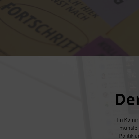
De
Im Kom­­m
mu­na­le
Poli­tik 