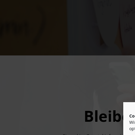
Bleibe
Co
Wi
op