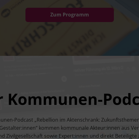
Zum Programm
r Kommunen-Podc
u­­nen-Pod­­cast ​„Rebel­li­on im Akten­schrank: Zukunfts­the­me
 Gestalter:innen“ kom­men kom­mu­na­le Akteur:innen aus Ver­
und Zivil­ge­sell­schaft sowie Expert:innen und direkt Betei­lig­t