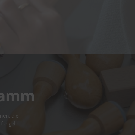
gramm
­nen
, die
für gelin­