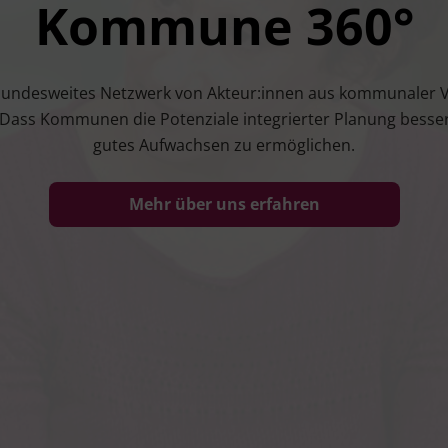
Kommune 360°
­des­wei­tes Netz­werk von Akteur:innen aus kom­mu­na­ler Ver­
l: Dass Kom­mu­nen die Poten­zia­le inte­grier­ter Pla­nung bes­
gutes Auf­wach­sen zu ermöglichen.
Mehr über uns erfahren