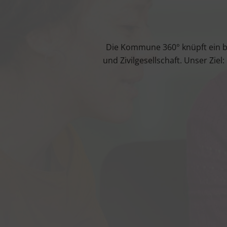
Die Kom­mu­ne 360° knüpft ein bun
und Zivil­ge­sell­schaft. Unser Zie