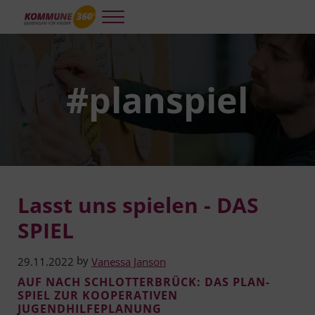
Skip to main content
Skip to header right navigation
Skip to site footer
Menu
Kommune 360°
Kooperative und integrierte Planung und Steuerung für gelingendes A
#planspiel
Lasst uns spielen - DAS
SPIEL
by
29.11.2022
Vanessa Janson
AUF NACH SCHLOT­TER­BRÜCK: DAS PLAN­
SPIEL ZUR KOOPE­RA­TI­VEN
JUGENDHILFEPLANUNG