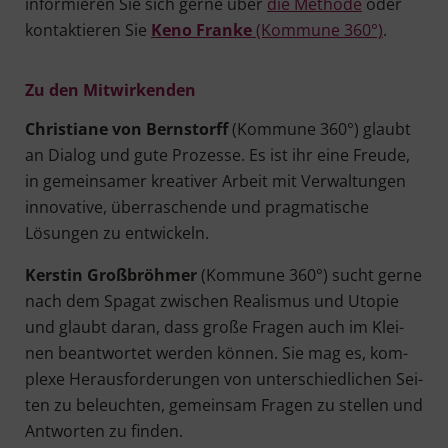
infor­mie­ren Sie sich ger­ne über
die Metho­de
oder
kon­tak­tie­ren Sie
Keno Fran­ke
(Kom­mu­ne 360°)
.
Zu den Mitwirkenden
Chris­tia­ne von Bernstorff
(Kom­mu­ne 360°) glaubt
an Dia­log und gute Pro­zes­se. Es ist ihr eine Freu­de,
in gemein­sa­mer krea­ti­ver Arbeit mit Ver­wal­tun­gen
inno­va­ti­ve, über­ra­schen­de und prag­ma­ti­sche
Lösun­gen zu entwickeln.
Kers­tin Groß­bröh­mer
(Kom­mu­ne 360°) sucht ger­ne
nach dem Spa­gat zwi­schen Rea­lis­mus und Uto­pie
und glaubt dar­an, dass gro­ße Fra­gen auch im Klei­
nen beant­wor­tet wer­den kön­nen. Sie mag es, kom­
ple­xe Her­aus­for­de­run­gen von unter­schied­li­chen Sei­
ten zu beleuch­ten, gemein­sam Fra­gen zu stel­len und
Ant­wor­ten zu finden.