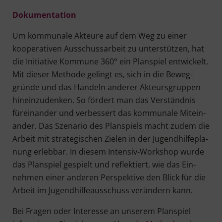
Doku­men­ta­ti­on
Um kom­mu­na­le Akteu­re auf dem Weg zu einer
koope­ra­ti­ven Aus­schuss­ar­beit zu unter­stüt­zen, hat
die Initia­ti­ve Kom­mu­ne 360° ein Plan­spiel ent­wi­ckelt.
Mit die­ser Metho­de gelingt es, sich in die Beweg­
grün­de und das Han­deln ande­rer Akteurs­grup­pen
hin­ein­zu­den­ken. So för­dert man das Ver­ständ­nis
für­ein­an­der und ver­bes­sert das kom­mu­na­le Mit­ein­
an­der. Das Sze­na­rio des Plan­spiels macht zudem die
Arbeit mit stra­te­gi­schen Zie­len in der Jugend­hil­fe­pla­
nung erleb­bar. In die­sem Inten­siv-Work­shop wur­de
das Plan­spiel gespielt und reflek­tiert, wie das Ein­
neh­men einer ande­ren Per­spek­ti­ve den Blick für die
Arbeit im Jugend­hil­fe­aus­schuss ver­än­dern kann.
Bei Fra­gen oder Inter­es­se an unse­rem Plan­spiel