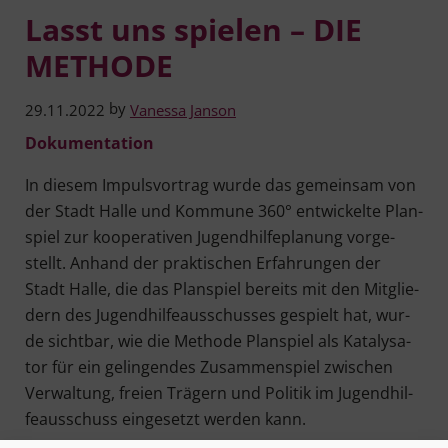
Lasst uns spielen – DIE
METHODE
by
29.11.2022
Vanessa Janson
Doku­men­ta­ti­on
In die­sem Impuls­vor­trag wur­de das gemein­sam von
der Stadt Hal­le und Kom­mu­ne 360° ent­wi­ckel­te Plan­
spiel zur koope­ra­ti­ven Jugend­hil­fe­pla­nung vor­ge­
stellt. Anhand der prak­ti­schen Erfah­run­gen der
Stadt Hal­le, die das Plan­spiel bereits mit den Mit­glie­
dern des Jugend­hil­fe­aus­schus­ses gespielt hat, wur­
de sicht­bar, wie die Metho­de Plan­spiel als Kata­ly­sa­
tor für ein gelin­gen­des Zusam­men­spiel zwi­schen
Ver­wal­tung, frei­en Trä­gern und Poli­tik im Jugend­hil­
fe­aus­schuss ein­ge­setzt wer­den kann.