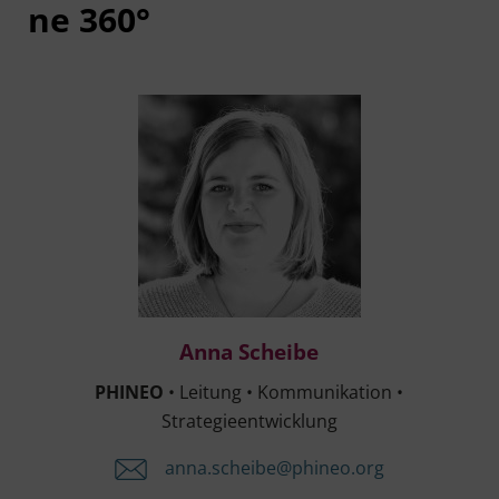
ne 360°
Anna Schei­be
Anna Schei­be
PHINEO
• Lei­tung
• Kom­mu­ni­ka­ti­on •
Strategieentwicklung
anna.​scheibe@​phineo.​org