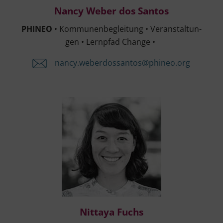
Nan­cy Weber dos Santos
PHINEO
• Kom­mu­nen­be­glei­tung • Ver­an­stal­tun­
gen • Lern­pfad Change •
nancy.​weberdossantos@​phineo.​org
Nitt­a­ya Fuchs
Nitt­a­ya Fuchs