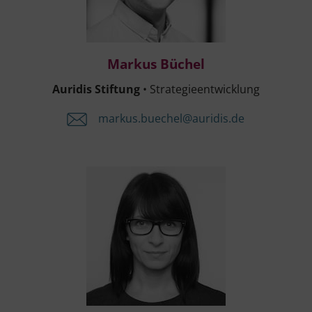
Mar­kus Büchel
Auri­dis Stif­tung
• Strategieentwicklung
markus.​buechel@​auridis.​de
Nan­cy Weber dos San­tos
Selbst­be­stim­mung