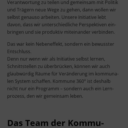
Ver­ant­wor­tung zu tei­len und gemein­sam mit Poli­tik
und Trä­gern neue Wege zu gehen, dann wol­len wir
selbst genau­so arbei­ten. Unse­re Initia­ti­ve lebt
davon, dass wir unter­schied­li­che Per­spek­ti­ven ein­
brin­gen und sie pro­duk­tiv mit­ein­an­der verbinden.
Das war kein Neben­ef­fekt, son­dern ein bewuss­ter
Ent­schluss.
Denn nur wenn wir als Initia­ti­ve selbst ler­nen,
Schnitt­stel­len zu über­brü­cken, kön­nen wir auch
glaub­wür­dig Räu­me für Ver­än­de­rung im kom­mu­na­
len Sys­tem schaf­fen. Kom­mu­ne 360° ist des­halb
nicht nur ein Pro­gramm – son­dern auch ein Lern­
pro­zess, den wir gemein­sam leben.
Das Team der Kom­mu­