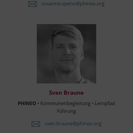
susanne.​spenn@​phineo.​org
Sven Brau­ne
Sven Brau­ne
PHINEO
• Kom­mu­nen­be­glei­tung • Lern­pfad
Führung
sven.​braune@​phineo.​org