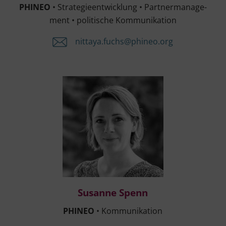
PHINEO
• Stra­te­gie­ent­wick­lung • Part­ner­ma­nage­
ment • poli­ti­sche Kommunikation
nittaya.​fuchs@​phineo.​org
Susan­ne Spenn
Susan­ne Spenn
PHINEO
• Kommunikation