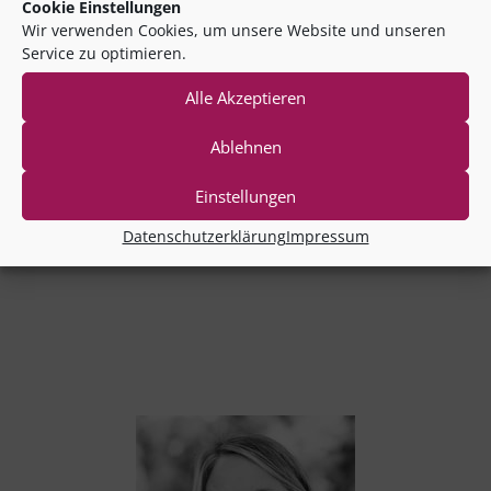
Cookie Einstellungen
Karin Kowal­c­zyk
Wir verwenden Cookies, um unsere Website und unseren
Service zu optimieren.
Alle Akzeptieren
Karin Kowal­c­zyk
Ablehnen
PHINEO
• Lei­tung • Stra­te­gie­ent­wick­lung •
Einstellungen
Kommunenbegleitung
Datenschutzerklärung
Impressum
karin.​kowalczyk@​phineo.​org