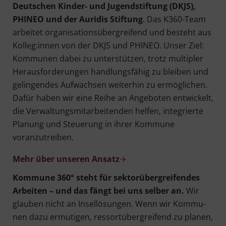
Deut­schen Kin­der- und Jugend­stif­tung (DKJS),
PHINEO und der Auri­dis Stif­tung
. Das K360-Team
arbei­tet orga­ni­sa­ti­ons­über­grei­fend und besteht aus
Kolleg:innen von der DKJS und PHINEO. Unser Ziel:
Kom­mu­nen dabei zu unter­stüt­zen, trotz mul­ti­pler
Her­aus­for­de­run­gen hand­lungs­fä­hig zu blei­ben und
gelin­gen­des Auf­wach­sen wei­ter­hin zu ermög­li­chen.
Dafür haben wir eine Rei­he an Ange­bo­ten ent­wi­ckelt,
die Ver­wal­tungs­mit­ar­bei­ten­den hel­fen, inte­grier­te
Pla­nung und Steue­rung in ihrer Kom­mu­ne
voranzutreiben.
Mehr über unseren Ansatz
Kom­mu­ne 360° steht für sek­tor­über­grei­fen­des
Arbei­ten – und das fängt bei uns sel­ber an.
Wir
glau­ben nicht an Insel­lö­sun­gen. Wenn wir Kom­mu­
nen dazu ermu­ti­gen, res­sort­über­grei­fend zu pla­nen,