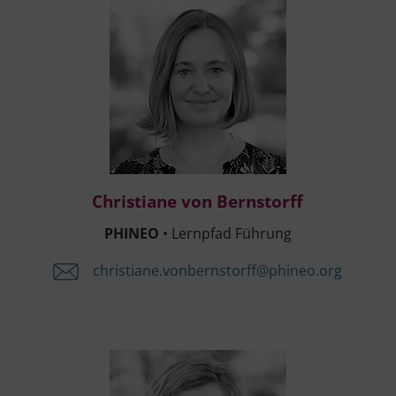
Chris­tia­ne von Bernstorff,
Chris­tia­ne von Bernstorff
PHINEO
• Lern­pfad Führung
christiane.​vonbernstorff@​phineo.​org