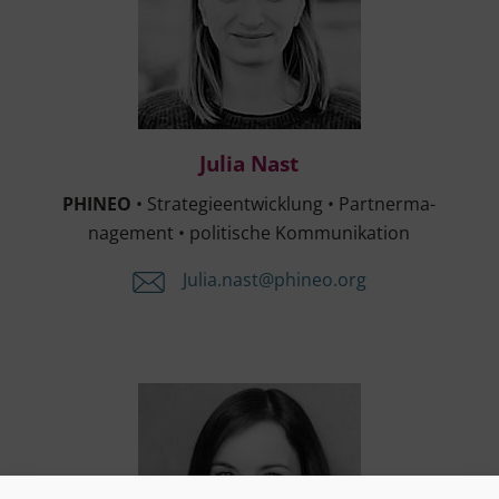
Julia Nast
Julia Nast
PHINEO
• Stra­te­gie­ent­wick­lung • Part­ner­ma­
nage­ment • poli­ti­sche Kommunikation
Julia.​nast@​phineo.​org