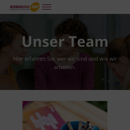
Skip to main content
Skip to header right navigation
Skip to site footer
Menu
Kommune 360°
Kooperative und integrierte Planung und Steuerung für gelingendes A
Unser Team
Hier erfahren Sie, wer wir sind und wie wir
arbeiten.