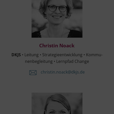
Chris­tin Noack
Chris­tin Noack
DKJS
• Lei­tung • Stra­te­gie­ent­wick­lung • Kom­mu­
nen­be­glei­tung • Lern­pfad Change
christin.​noack@​dkjs.​de