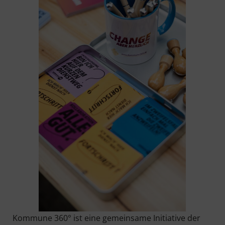
Kom­mu­ne 360° ist eine gemein­sa­me Initia­ti­ve der