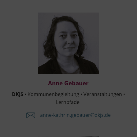
Anne Gebau­er
Anne Gebau­er
DKJS
• Kom­mu­nen­be­glei­tung • Ver­an­stal­tun­gen •
Lernpfade
anne-​kathrin.​gebauer@​dkjs.​de