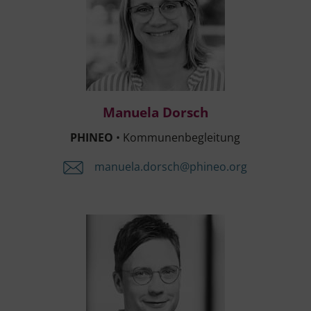
Manue­la Dorsch
Manue­la Dorsch
PHINEO
• Kom­mu­nen­be­glei­tung
manuela.​dorsch@​phineo.​org
Mar­kus Büchel