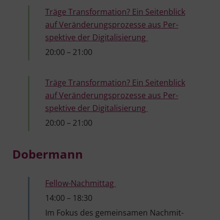
Trä­ge Trans­for­ma­ti­on? Ein Sei­ten­blick
auf Ver­än­de­rungs­pro­zes­se aus Per­
spek­ti­ve der Digitalisierung
20:00
–
21:00
Trä­ge Trans­for­ma­ti­on? Ein Sei­ten­blick
auf Ver­än­de­rungs­pro­zes­se aus Per­
spek­ti­ve der Digitalisierung
20:00
–
21:00
Dober­mann
Fellow-Nachmittag
14:00
–
18:30
Im Fokus des gemein­sa­men Nach­mit­