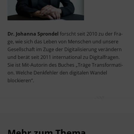
Dr. Johan­na Spron­del
forscht seit 2010 zu der Fra­
ge, wie sich das Leben von Men­schen und unse­re
Gesell­schaft im Zuge der Digi­ta­li­sie­rung ver­än­dern
und berät seit 2011 inter­na­tio­nal zu Digi­tal­fra­gen.
Sie ist Mit-Autorin des Buches „Trä­ge Trans­for­ma­ti­
on. Wel­che Denk­feh­ler den digi­ta­len Wan­del
blockieren“.
Mehr zum Thema