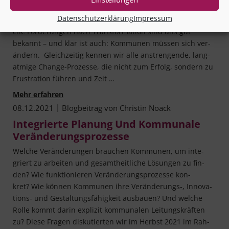
Ein digi­ta­li­sier­ter Pro­zess ist ein bes­se­rer Pro­zess. Ver­wal­
Datenschutzerklärung
Impressum
tungs­han­deln muss trans­pa­ren­ter sein” – die­se und ähn­li­
che For­de­run­gen nach Trans­for­ma­ti­on sind uns gut
bekannt – und klar ist auch: Kom­mu­nen müs­sen sich ver­
än­dern. Gleich­zei­tig ken­nen wir alle anstren­gen­de, lang­
at­mi­ge Chan­­ge-Pro­­zes­­se, die nicht zum Erfolg, son­dern zu
Frus­tra­ti­on füh­ren und Zeit …
Transformiert euch!
Mehr erfahren
|
08.12.2021
Blogbeitrag von
Christin Noack
Integrierte Planung Und Kommunale
Veränderungsprozesse
Wel­che Ver­än­de­run­gen brau­chen Kom­mu­nen, um inte­
griert zu arbei­ten und gesamt­heit­li­che Lösun­gen zu fin­
den? Wie funk­tio­nie­ren Ver­än­de­rungs­pro­zes­se kon­
kret? Wie kön­nen Kom­mu­nen ihre Veränderungs‑, Inno­­va­­
ti­ons- und Gestal­tungs­fä­hig­keit aus­bau­en? Und wel­che
Rol­le kommt dar­in expli­zit kom­mu­na­len Lei­tungs­kräf­ten
zu? Die­se Fra­gen dis­ku­tier­ten wir im Herbst 2021 im Rah­