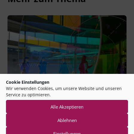
Cookie Einstellungen
Wir verwenden Cookies, um unsere Website und unseren
Service zu optimieren.
Alle Akzeptieren
|
06.02.2023
Blogbeitrag von
Kerstin Großbröhmer
Ablehnen
Transformiert Euch!
“Die Kom­mu­ne der Zukunft braucht einen Kul­tur­wan­del.
Einstellungen