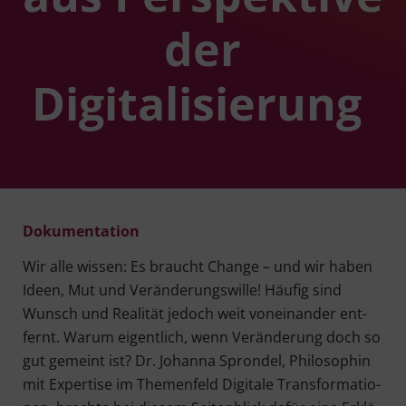
der
Digitalisierung
Doku­men­ta­ti­on
Wir alle wis­sen: Es braucht Chan­ge – und wir haben
Ideen, Mut und Ver­än­de­rungs­wil­le! Häu­fig sind
Wunsch und Rea­li­tät jedoch weit von­ein­an­der ent­
fernt. War­um eigent­lich, wenn Ver­än­de­rung doch so
gut gemeint ist? Dr. Johan­na Spron­del, Phi­lo­so­phin
mit Exper­ti­se im The­men­feld Digi­ta­le Trans­for­ma­tio­