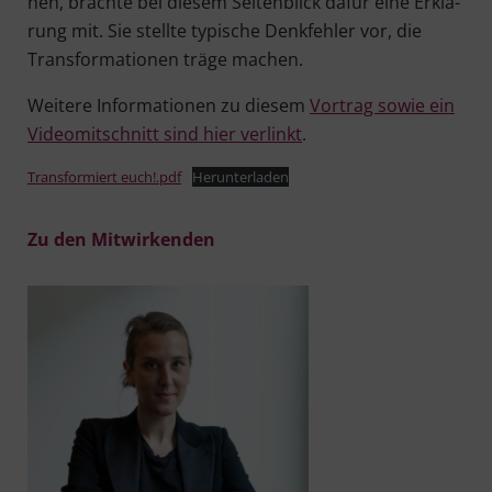
nen, brach­te bei die­sem Sei­ten­blick dafür eine Erklä­
rung mit. Sie stell­te typi­sche Denk­feh­ler vor, die
Trans­for­ma­tio­nen trä­ge machen.
Wei­te­re Infor­ma­tio­nen zu die­sem
Vor­trag sowie ein
Video­mit­schnitt sind hier ver­linkt
.
Trans­for­miert euch!.pdf
Her­un­ter­la­den
Zu den Mitwirkenden