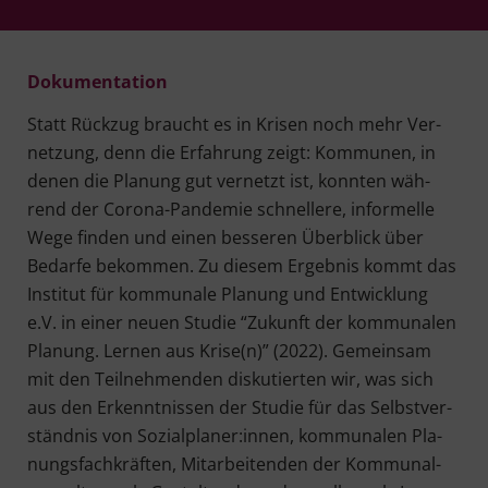
Doku­men­ta­ti­on
Statt Rück­zug braucht es in Kri­sen noch mehr Ver­
net­zung, denn die Erfah­rung zeigt: Kom­mu­nen, in
denen die Pla­nung gut ver­netzt ist, konn­ten wäh­
rend der Coro­na-Pan­de­mie schnel­le­re, infor­mel­le
Wege fin­den und einen bes­se­ren Über­blick über
Bedar­fe bekom­men. Zu die­sem Ergeb­nis kommt das
Insti­tut für kom­mu­na­le Pla­nung und Ent­wick­lung
e.V. in einer neu­en Stu­die “Zukunft der kom­mu­na­len
Pla­nung. Ler­nen aus Krise(n)” (2022). Gemein­sam
mit den Teil­neh­men­den dis­ku­tier­ten wir, was sich
aus den Erkennt­nis­sen der Stu­die für das Selbst­ver­
ständ­nis von Sozialplaner:innen, kom­mu­na­len Pla­
nungs­fach­kräf­ten, Mit­ar­bei­ten­den der Kom­mu­nal­