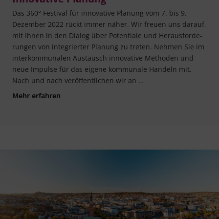
Das 360° Fes­ti­val für inno­va­ti­ve Pla­nung vom 7. bis 9.
Dezem­ber 2022 rückt immer näher. Wir freu­en uns dar­auf,
mit Ihnen in den Dia­log über Poten­tia­le und Her­aus­for­de­
run­gen von inte­grier­ter Pla­nung zu tre­ten. Neh­men Sie im
inter­kom­mu­na­len Aus­tausch inno­va­ti­ve Metho­den und
neue Impul­se für das eige­ne kom­mu­na­le Han­deln mit.
Nach und nach ver­öf­fent­li­chen wir an …
Pssst... wir verraten Ihnen was: Erste Sneak P
Mehr erfahren