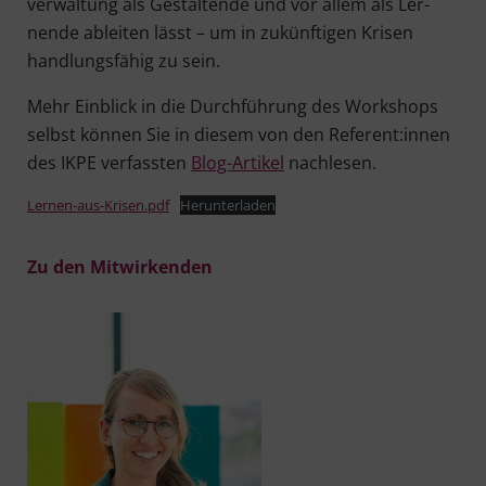
ver­wal­tung als Gestal­ten­de und vor allem als Ler­
nen­de ablei­ten lässt – um in zukünf­ti­gen Kri­sen
hand­lungs­fä­hig zu sein.
Mehr Ein­blick in die Durch­füh­rung des Work­shops
selbst kön­nen Sie in die­sem von den Referent:innen
des IKPE ver­fass­ten
Blog-Arti­kel
nachlesen.
Lernen-aus-Krisen.pdf
Her­un­ter­la­den
Zu den Mitwirkenden