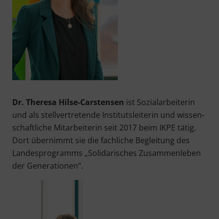
Dr. The­re­sa Hil­se-Cars­ten­sen
ist Sozi­al­ar­bei­te­rin
und als stell­ver­tre­ten­de Insti­tuts­lei­te­rin und wis­sen­
schaft­li­che Mit­ar­bei­te­rin seit 2017 beim IKPE tätig.
Dort über­nimmt sie die fach­li­che Beglei­tung des
Lan­des­pro­gramms „Soli­da­ri­sches Zusam­men­le­ben
der Generationen“.