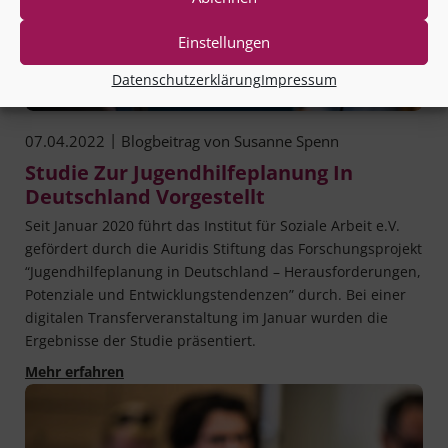
Einstellungen
Datenschutzerklärung
Impressum
|
07.04.2022
Blogbeitrag von
Susanne Spenn
Studie Zur Jugendhilfeplanung In
Deutschland Vorgestellt
Seit Janu­ar 2020 führt das Insti­tut für Sozia­le Arbeit e.V.
geför­dert durch die Auri­dis Stif­tung das For­schungs­pro­jekt
“Jugend­hil­fe­pla­nung in Deutsch­land – Her­aus­for­de­run­gen,
Poten­zia­le und Ent­wick­lungs­ten­den­zen” durch. Bei einer
digi­ta­len Trans­fer­ver­an­stal­tung im Janu­ar wur­den die
Ergeb­nis­se der Stu­die präsentiert.
Studie zur Jugendhilfeplanung in Deutschland v
Mehr erfahren