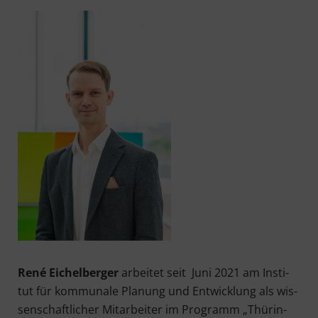
René Eichel­ber­ger
arbei­tet seit Juni 2021 am Insti­
tut für kom­mu­na­le Pla­nung und Ent­wick­lung als wis­
sen­schaft­li­cher Mit­ar­bei­ter im Pro­gramm „Thü­rin­