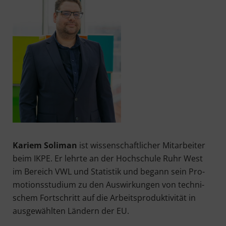
Kariem Soli­man
ist wis­sen­schaft­li­cher Mit­ar­bei­ter
beim IKPE. Er lehr­te an der Hoch­schu­le Ruhr West
im Bereich VWL und Sta­tis­tik und begann sein Pro­
mo­ti­ons­stu­di­um zu den Aus­wir­kun­gen von tech­ni­
schem Fort­schritt auf die Arbeits­pro­duk­ti­vi­tät in
aus­ge­wähl­ten Län­dern der EU.