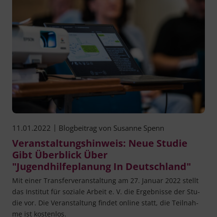
|
11.01.2022
Blogbeitrag von
Susanne Spenn
Veranstaltungshinweis: Neue Studie
Gibt Überblick Über
"Jugendhilfeplanung In Deutschland"
Mit einer Trans­fer­ver­an­stal­tung am 27. Janu­ar 2022 stellt
das Insti­tut für sozia­le Arbeit e. V. die Ergeb­nis­se der Stu­
die vor. Die Ver­an­stal­tung fin­det online statt, die Teil­nah­
me ist kostenlos.