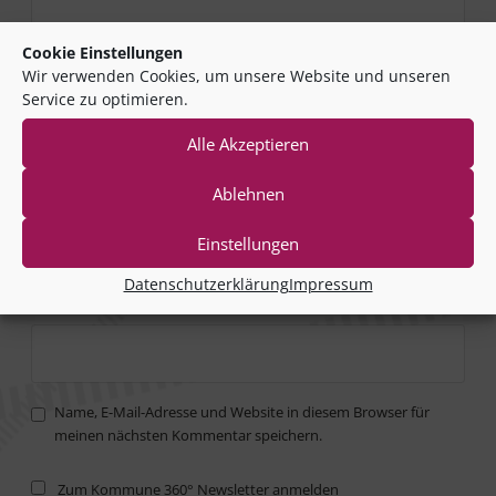
Cookie Einstellungen
Wir verwenden Cookies, um unsere Website und unseren
Name
*
Service zu optimieren.
Alle Akzeptieren
E-Mail-Adresse
*
Ablehnen
Einstellungen
Datenschutzerklärung
Impressum
Website
Name, E-Mail-Adresse und Website in diesem Browser für
meinen nächsten Kommentar speichern.
Zum Kommune 360° Newsletter anmelden