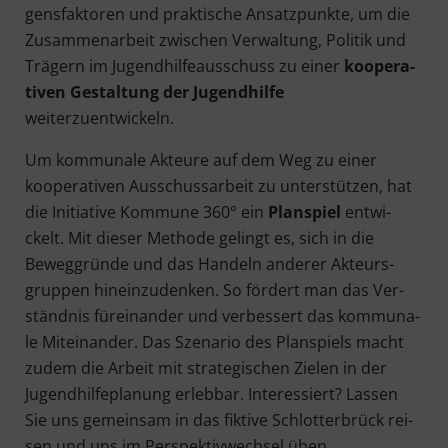
gens­fak­to­ren und prak­ti­sche Ansatz­punk­te, um die
Zusam­men­ar­beit zwi­schen Ver­wal­tung, Poli­tik und
Trä­gern im Jugend­hil­fe­aus­schuss zu einer
koope­ra­
ti­ven Gestal­tung der Jugend­hil­fe
weiterzuentwickeln.
Um kom­mu­na­le Akteu­re auf dem Weg zu einer
koope­ra­ti­ven Aus­schuss­ar­beit zu unter­stüt­zen, hat
die Initia­ti­ve Kom­mu­ne 360° ein
Plan­spiel
ent­wi­
ckelt. Mit die­ser Metho­de gelingt es, sich in die
Beweg­grün­de und das Han­deln ande­rer Akteurs­
grup­pen hin­ein­zu­den­ken. So för­dert man das Ver­
ständ­nis für­ein­an­der und ver­bes­sert das kom­mu­na­
le Mit­ein­an­der. Das Sze­na­rio des Plan­spiels macht
zudem die Arbeit mit stra­te­gi­schen Zie­len in der
Jugend­hil­fe­pla­nung erleb­bar. Inter­es­siert? Las­sen
Sie uns gemein­sam in das fik­ti­ve Schlot­ter­brück rei­
sen und uns im Per­spek­tiv­wech­sel üben.