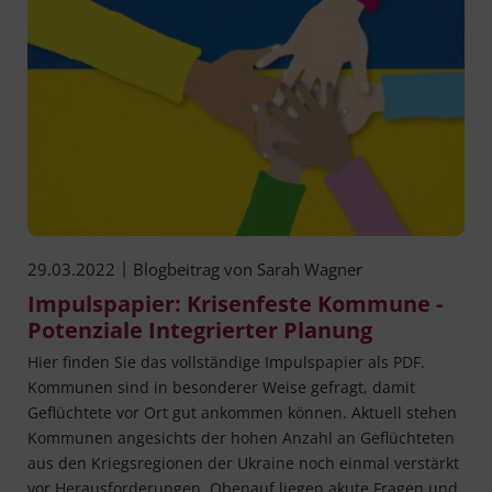
|
29.03.2022
Blogbeitrag von
Sarah Wagner
Impulspapier: Krisenfeste Kommune -
Potenziale Integrierter Planung
Hier fin­den Sie das voll­stän­di­ge Impuls­pa­pier als PDF.
Kom­mu­nen sind in beson­de­rer Wei­se gefragt, damit
Geflüch­te­te vor Ort gut ankom­men kön­nen. Aktu­ell ste­hen
Kom­mu­nen ange­sichts der hohen Anzahl an Geflüch­te­ten
aus den Kriegs­re­gio­nen der Ukrai­ne noch ein­mal ver­stärkt
vor Her­aus­for­de­run­gen. Oben­auf lie­gen aku­te Fra­gen und