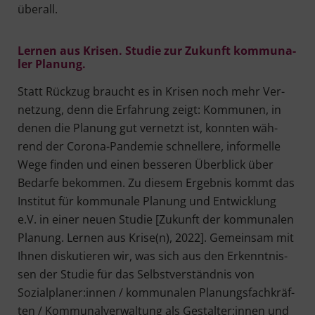
überall.
Ler­nen aus Kri­sen. Stu­die zur Zukunft kom­mu­na­
ler Planung.
Statt Rück­zug braucht es in Kri­sen noch mehr Ver­
net­zung, denn die Erfah­rung zeigt: Kom­mu­nen, in
denen die Pla­nung gut ver­netzt ist, konn­ten wäh­
rend der Coro­na-Pan­de­mie schnel­le­re, infor­mel­le
Wege fin­den und einen bes­se­ren Über­blick über
Bedar­fe bekom­men. Zu die­sem Ergeb­nis kommt das
Insti­tut für kom­mu­na­le Pla­nung und Ent­wick­lung
e.V. in einer neu­en Stu­die [Zukunft der kom­mu­na­len
Pla­nung. Ler­nen aus Krise(n), 2022]. Gemein­sam mit
Ihnen dis­ku­tie­ren wir, was sich aus den Erkennt­nis­
sen der Stu­die für das Selbst­ver­ständ­nis von
Sozialplaner:innen / kom­mu­na­len Pla­nungs­fach­kräf­
ten / Kom­mu­nal­ver­wal­tung als Gestalter:innen und