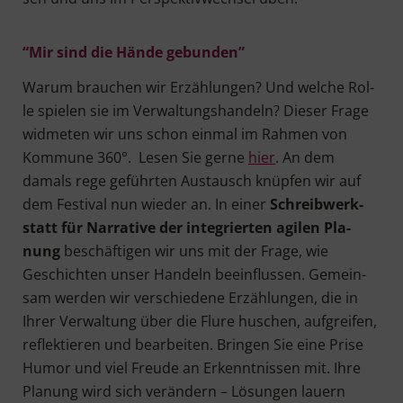
“Mir sind die Hän­de gebun­den”
War­um brau­chen wir Erzäh­lun­gen? Und wel­che Rol­
le spie­len sie im Ver­wal­tungs­han­deln? Die­ser Fra­ge
wid­me­ten wir uns schon ein­mal im Rah­men von
Kom­mu­ne 360°. Lesen Sie ger­ne
hier
. An dem
damals rege geführ­ten Aus­tausch knüp­fen wir auf
dem Fes­ti­val nun wie­der an. In einer
Schreib­werk­
statt für Nar­ra­ti­ve der inte­grier­ten agi­len Pla­
nung
beschäf­ti­gen wir uns mit der Fra­ge, wie
Geschich­ten unser Han­deln beein­flus­sen. Gemein­
sam wer­den wir ver­schie­de­ne Erzäh­lun­gen, die in
Ihrer Ver­wal­tung über die Flu­re huschen, auf­grei­fen,
reflek­tie­ren und bear­bei­ten. Brin­gen Sie eine Pri­se
Humor und viel Freu­de an Erkennt­nis­sen mit. Ihre
Pla­nung wird sich ver­än­dern – Lösun­gen lau­ern