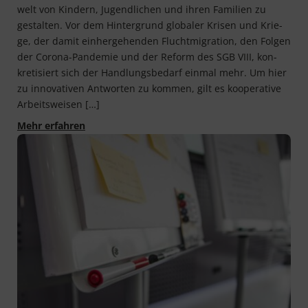
welt von Kin­dern, Jugend­li­chen und ihren Fami­li­en zu
gestal­ten. Vor dem Hin­ter­grund glo­ba­ler Kri­sen und Krie­
ge, der damit ein­her­ge­hen­den Flucht­mi­gra­ti­on, den Fol­gen
der Coro­na-Pan­de­mie und der Reform des SGB VIII, kon­
kre­ti­siert sich der Hand­lungs­be­darf ein­mal mehr. Um hier
zu inno­va­ti­ven Ant­wor­ten zu kom­men, gilt es koope­ra­ti­ve
Arbeitsweisen […]
Kommune gestaltet!
Mehr erfahren
Das 360° Festival für innovative Planung