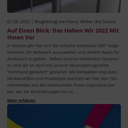
|
01.06.2022
Blogbeitrag von
Nancy Weber dos Santos
Auf Einen Blick: Das Haben Wir 2022 Mit
Ihnen Vor
In die­sem Jahr hat sich die Initia­ti­ve Kom­mu­ne 360° vor­ge­
nom­men, ihr Netz­werk aus­zu­wei­ten und die­sem Raum für
Aus­tausch zu geben. Neben unse­ren bekann­ten Sym­po­si­
en sind wir im April mit unse­rer Ver­an­stal­tungs­rei­he
“Kom­mu­ne gestal­tet!” gestar­tet. Mit kom­pak­ten Impul­sen,
Denk­an­stö­ßen und Pra­xis­tipps möch­ten wir hier den Teil­
neh­men­den aus der kom­mu­na­len Pra­xis Inspi­ra­ti­on bie­
ten, wie Sie Ver­än­de­run­gen hin zu …
Auf einen Blick: Das haben wir 2022 mit Ihnen 
Mehr erfahren