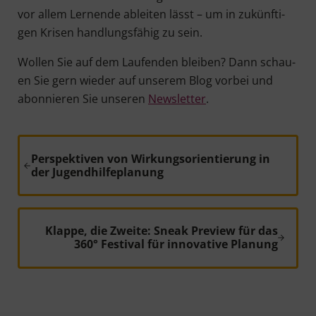
vor allem Ler­nen­de ablei­ten lässt – um in zukünf­ti­
gen Kri­sen hand­lungs­fä­hig zu sein.
Wol­len Sie auf dem Lau­fen­den blei­ben? Dann schau­
en Sie gern wie­der auf unse­rem Blog vor­bei und
abon­nie­ren Sie unse­ren
News­let­ter
.
Vorheriger Beitrag:
Perspektiven von Wirkungsorientierung in
der Jugendhilfeplanung
Nächster Beitrag:
Klappe, die Zweite: Sneak Preview für das
360° Festival für innovative Planung
Leser-Interaktionen