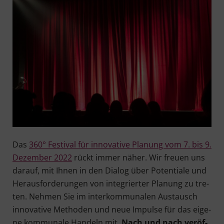
Das
360° Fes­ti­val für inno­va­ti­ve Pla­nung vom 7. bis 9.
Dezem­ber 2022
rückt immer näher. Wir freu­en uns
dar­auf, mit Ihnen in den Dia­log über Poten­tia­le und
Her­aus­for­de­run­gen von inte­grier­ter Pla­nung zu tre­
ten. Neh­men Sie im inter­kom­mu­na­len Aus­tausch
inno­va­ti­ve Metho­den und neue Impul­se für das eige­
ne kom­mu­na­le Han­deln mit.
Nach und nach ver­öf­