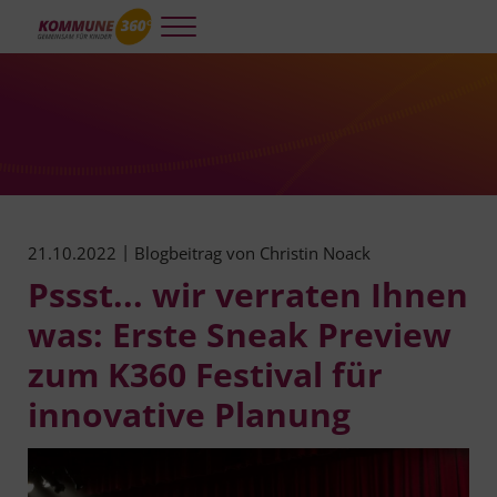
Skip to main content
Skip to header right navigation
Skip to site footer
Menu
Kommune 360°
Kooperative und integrierte Planung und Steuerung für gelingendes A
|
21.10.2022
Blogbeitrag von
Christin Noack
Pssst... wir verraten Ihnen
was: Erste Sneak Preview
zum K360 Festival für
innovative Planung