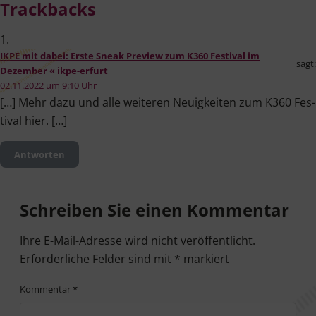
Trackbacks
IKPE mit dabei: Erste Sneak Preview zum K360 Festival im
sagt:
Dezember « ikpe-erfurt
02.11.2022 um 9:10 Uhr
[…] Mehr dazu und alle wei­te­ren Neu­ig­kei­ten zum K360 Fes­
ti­val hier. […]
Antworten
Schreiben Sie einen Kommentar
Ihre E-Mail-Adresse wird nicht veröffentlicht.
Erforderliche Felder sind mit
*
markiert
Kommentar
*