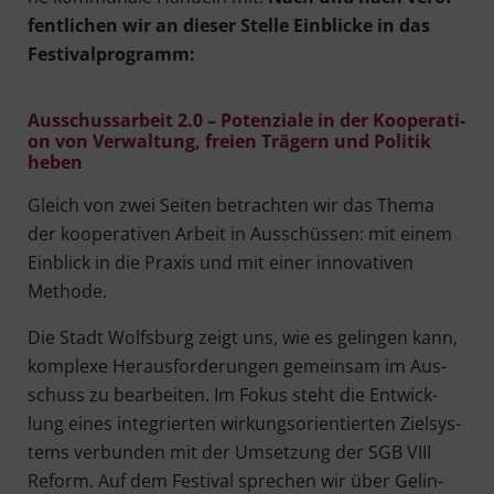
fent­li­chen wir an die­ser Stel­le Ein­bli­cke in das
Festivalprogramm:
Aus­schuss­ar­beit 2.0 – Poten­zia­le in der Koope­ra­ti­
on von Ver­wal­tung, frei­en Trä­gern und Poli­tik
heben
Gleich von zwei Sei­ten betrach­ten wir das The­ma
der koope­ra­ti­ven Arbeit in Aus­schüs­sen: mit einem
Ein­blick in die Pra­xis und mit einer inno­va­ti­ven
Methode.
Die Stadt Wolfs­burg zeigt uns, wie es gelin­gen kann,
kom­ple­xe Her­aus­for­de­run­gen gemein­sam im Aus­
schuss zu bear­bei­ten. Im Fokus steht die Ent­wick­
lung eines inte­grier­ten wir­kungs­ori­en­tier­ten Ziel­sys­
tems ver­bun­den mit der Umset­zung der SGB VIII
Reform. Auf dem Fes­ti­val spre­chen wir über Gelin­