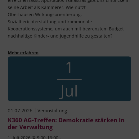
erreichen lässt. Aposotolos Tsalastras gibt uns Einblicke in
seine Arbeit als Kämmerer. Wie nutzt
Oberhausen Wirkungsorientierung,
Sozialberichterstattung und kommunale
Kooperationssysteme, um auch mit begrenztem Budget
nachhaltige Kinder- und Jugendhilfe zu gestalten?
Kommune gestaltet! - Klug haushalten, stark wi
Mehr erfahren
1
Jul
|
01.07.2026
Veranstaltung
K360 AG-Treffen: Demokratie stärken in
der Verwaltung
1. Juli 2026 @ 9:00-16:00 -