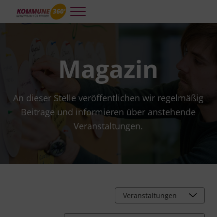
Skip to main content
Skip to header right navigation
Skip to site footer
Menu
Kommune 360°
Kooperative und integrierte Planung und Steuerung für gelingendes A
Magazin
An dieser Stelle veröffentlichen wir regelmäßig
Beitrage und informieren über anstehende
Veranstaltungen.
Alle Beitragsarten