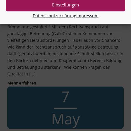
Jugendhilfeplanung (mehr) Kooperation
Einstellungen
und Qualität im Ganztag?!
Datenschutzerklärung
Impressum
15. Juli 2025 @ 13:00-13:55 - Aus der Veranstaltungsreihe
"Kommune gestaltet!" Mit dem Rechtsanspruch auf
ganztägige Betreuung (GaFöG) stehen Kommunen vor
vielfältigen Herausforderungen – aber auch vor Chancen:
Wie kann der Rechtsanspruch auf ganztägige Betreuung
dafür genutzt werden, bestehende Schnittstellen besser in
den Blick zu nehmen und Kooperation im Bereich Bildung
und Betreuung zu stärken? Wie können Fragen der
Qualität in [...]
Kommune gestaltet! – Mit integrierter Jugendh
Mehr erfahren
7
May