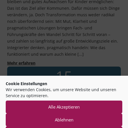
bleiben und gutes Aufwachsen für Kinder ermöglichen:
Das ist das Ziel aller Kommunen. Dafür müssen sich Dinge
verändern, ja. Doch Transformation muss weder radikal
noch überfordernd sein: Mit Mut, Klarheit und
pragmatischen Lösungen bringen Fach- und
Führungskräfte den Wandel Schritt für Schritt voran –
und zahlen so langfristig auf große Entwicklungsziele ein.
Integrierter denken, pragmatisch handeln: Wie das
funktioniert und warum auch kleine [...]
Kommune gestaltet! – Transformation ohne Übe
Mehr erfahren
15
Cookie Einstellungen
Wir verwenden Cookies, um unsere Website und unseren
Jul
Service zu optimieren.
Alle Akzeptieren
|
15.07.2025
Veranstaltung
Ablehnen
Kommune gestaltet! – Mit integrierter