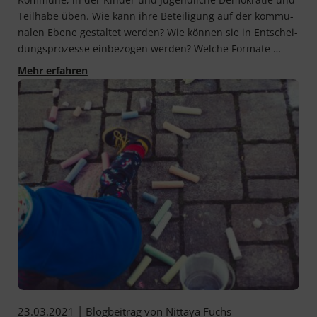
Teil­ha­be üben. Wie kann ihre Betei­li­gung auf der kom­mu­
na­len Ebe­ne gestal­tet wer­den? Wie kön­nen sie in Ent­schei­
dungs­pro­zes­se ein­be­zo­gen wer­den? Wel­che Formate …
Der Kommunen-Podcast – Zukunftsthemen für
Mehr erfahren
|
23.03.2021
Blogbeitrag von
Nittaya Fuchs