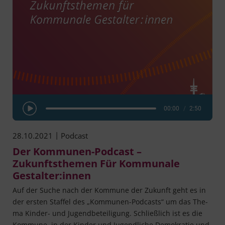
00:00
/
2:50
Play Episode
|
28.10.2021
Podcast
Der Kommunen-Podcast –
Zukunftsthemen Für Kommunale
Gestalter:innen
Auf der Suche nach der Kom­mu­ne der Zukunft geht es in
der ers­ten Staf­fel des „Kom­­mu­­nen-Pod­­casts“ um das The­
ma Kin­­der- und Jugend­be­tei­li­gung. Schließ­lich ist es die
Kom­mu­ne, in der Kin­der und Jugend­li­che Demo­kra­tie und