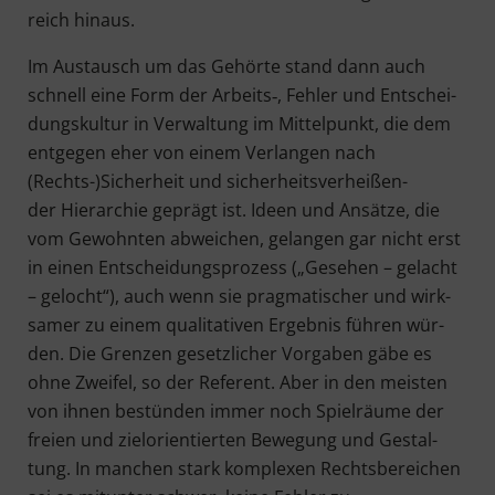
reich hinaus.
Im Aus­tausch um das Gehör­te stand dann auch
schnell eine Form der Arbeits‑, Feh­ler und Ent­schei­
dungs­kul­tur in Ver­wal­tung im Mit­tel­punkt, die dem
ent­ge­gen eher von einem Ver­lan­gen nach
(Rechts-)Sicherheit und sicher­heits­ver­hei­ßen­
der Hier­ar­chie geprägt ist. Ideen und Ansät­ze, die
vom Gewohn­ten abwei­chen, gelan­gen gar nicht erst
in einen Ent­schei­dungs­pro­zess („Gese­hen – gelacht
– gelocht“), auch wenn sie prag­ma­ti­scher und wirk­
sa­mer zu einem qua­li­ta­ti­ven Ergeb­nis füh­ren wür­
den. Die Gren­zen gesetz­li­cher Vor­ga­ben gäbe es
ohne Zwei­fel, so der Refe­rent. Aber in den meis­ten
von ihnen bestün­den immer noch Spiel­räu­me der
frei­en und ziel­ori­en­tier­ten Bewe­gung und Gestal­
tung. In man­chen stark kom­ple­xen Rechts­be­rei­chen