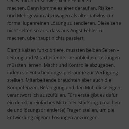
sei es mit­un­ter schwer, kei­ne Feh­ler zu
machen. Dann kom­me es eher dar­auf an, Risi­ken
und Mehr­ge­winn abzu­wä­gen als alter­na­tiv­los zur
for­mal lupen­rei­nen Lösung zu ten­die­ren. Die­se sehe
nicht sel­ten so aus, dass aus Angst Feh­ler zu
machen, über­haupt nichts passiert.
Damit Kai­zen funk­tio­nie­re, müss­ten bei­den Sei­ten –
Lei­tung und Mit­ar­bei­ten­de – dran­blei­ben. Lei­tun­gen
müss­ten ler­nen, Macht und Kon­trol­le abzu­ge­ben,
indem sie Ent­schei­dungs­spiel­räu­me zur Ver­fü­gung
stell­ten. Mit­ar­bei­ten­de brauch­ten aber auch die
Kom­pe­ten­zen, Befä­hi­gung und den Mut, die­se eigen­
ver­ant­wort­lich aus­zu­fül­len. Fürs ers­te gibt es dafür
ein denk­bar ein­fa­ches Mit­tel der Stär­kung: (coa­chen­
de und lösungs­ori­en­tier­te) Fra­gen stel­len, um die
Ent­wick­lung eige­ner Lösun­gen anzuregen.