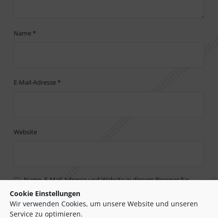
Name
*
E-Mail-Adresse
*
Website
Name, E-Mail-Adresse und Website in diesem Browser für
meinen nächsten Kommentar speichern.
Cookie Einstellungen
Wir verwenden Cookies, um unsere Website und unseren
Zum Kommune 360° Newsletter anmelden
Service zu optimieren.