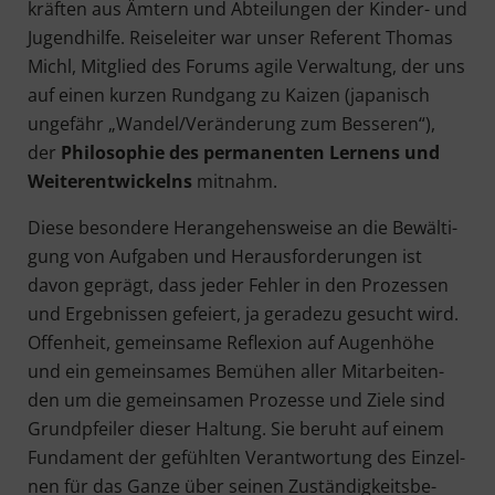
kräf­ten aus Ämtern und Abtei­lun­gen der Kin­der- und
Jugend­hil­fe. Rei­se­lei­ter war unser Refe­rent Tho­mas
Michl, Mit­glied des Forums agi­le Ver­wal­tung, der uns
auf einen kur­zen Rund­gang zu Kai­zen (japa­nisch
unge­fähr „Wandel/Veränderung zum Bes­se­ren“),
der
Phi­lo­so­phie des per­ma­nen­ten Ler­nens und
Wei­ter­ent­wi­ckelns
mitnahm.
Die­se beson­de­re Her­an­ge­hens­wei­se an die Bewäl­ti­
gung von Auf­ga­ben und Her­aus­for­de­run­gen ist
davon geprägt, dass jeder Feh­ler in den Pro­zes­sen
und Ergeb­nis­sen gefei­ert, ja gera­de­zu gesucht wird.
Offen­heit, gemein­sa­me Refle­xi­on auf Augen­hö­he
und ein gemein­sa­mes Bemü­hen aller Mit­ar­bei­ten­
den um die gemein­sa­men Pro­zes­se und Zie­le sind
Grund­pfei­ler die­ser Hal­tung. Sie beruht auf einem
Fun­da­ment der gefühl­ten Ver­ant­wor­tung des Ein­zel­
nen für das Gan­ze über sei­nen Zustän­dig­keits­be­