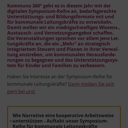
Kom­mu­ne 360° geht es in die­sem Jahr mit der
digi­ta­len Sym­po­si­um-Rei­he an, bedarfs­ge­rech­te
Unter­stüt­zungs- und Bil­dungs­for­ma­te mit und
für kom­mu­na­le Lei­tungs­kräf­te zu ent­wi­ckeln.
Damit wol­len wir ein nied­rig­schwel­li­ges Wissens‑,
Aus­tausch- und Ver­net­zungs­an­ge­bot schaf­fen.
Die Ver­an­stal­tun­gen spre­chen vor allem jene Lei­
tungs­kräf­te an, die ein „Mehr“ an stra­te­gisch
inte­grier­tem Steu­ern und Pla­nen in ihrer Ver­wal­
tung anstre­ben, um kom­mu­na­len Her­aus­for­de­
run­gen zu begeg­nen und das Unter­stüt­zungs­sys­
tem für Kin­der und Fami­li­en zu verbessern.
Haben Sie Inter­es­se an der Sym­po­si­um-Rei­he für
kom­mu­na­le Lei­tungs­kräf­te?
Dann mel­den Sie sich
gern bei uns!
Vorheriger Beitrag:
Wie Narrative eine kooperative Arbeitsweise
unterstützen - Auftakt unser Symposium-
Reihe für kommunale Leitungskräfte