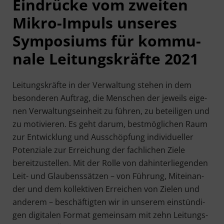
Ein­drü­cke vom zwei­ten
Mikro-Impuls unse­res
Sym­po­si­ums für kom­mu­
na­le Lei­tungs­kräf­te 2021
Lei­tungs­kräf­te in der Ver­wal­tung ste­hen in dem
beson­de­ren Auf­trag, die Men­schen der jeweils eige­
nen Ver­wal­tungs­ein­heit zu füh­ren, zu betei­li­gen und
zu moti­vie­ren. Es geht dar­um, best­mög­li­chen Raum
zur Ent­wick­lung und Aus­schöp­fung indi­vi­du­el­ler
Poten­zia­le zur Errei­chung der fach­li­chen Zie­le
bereit­zu­stel­len. Mit der Rol­le von dahin­ter­lie­gen­den
Leit- und Glau­bens­sät­zen – von Füh­rung, Mit­ein­an­
der und dem kol­lek­ti­ven Errei­chen von Zie­len und
ande­rem – beschäf­tig­ten wir in unse­rem ein­stün­di­
gen digi­ta­len For­mat gemein­sam mit zehn Lei­tungs­