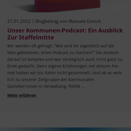
|
21.01.2022
Blogbeitrag von
Manuela Dorsch
Unser Kommunen-Podcast: Ein Ausblick
Zur Staffelmitte
Wir wer­den oft gefragt: “Wie seid ihr eigent­lich auf die
Idee gekom­men, einen Pod­cast zu machen?” Die Ant­wort
dar­auf ist kom­plex und war stra­te­gisch auch nicht ganz zu
Ende gedacht. Denn eige­ne Erfah­run­gen mit die­sem For­
mat hat­ten wir bis dahin nicht gesam­melt. Und ob es wirk­
lich zu unse­rer Ziel­grup­pe der kom­mu­na­len
Gestalter:innen in Ver­wal­tung, Politik …
Unser Kommunen-Podcast: Ein Ausblick zur Sta
Mehr erfahren