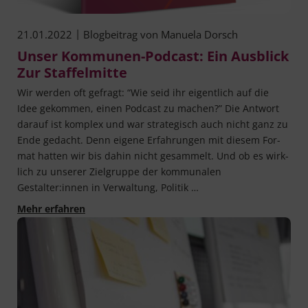
|
21.01.2022
Blogbeitrag von
Manuela Dorsch
Unser Kommunen-Podcast: Ein Ausblick
Zur Staffelmitte
Wir wer­den oft gefragt: “Wie seid ihr eigent­lich auf die
Idee gekom­men, einen Pod­cast zu machen?” Die Ant­wort
dar­auf ist kom­plex und war stra­te­gisch auch nicht ganz zu
Ende gedacht. Denn eige­ne Erfah­run­gen mit die­sem For­
mat hat­ten wir bis dahin nicht gesam­melt. Und ob es wirk­
lich zu unse­rer Ziel­grup­pe der kom­mu­na­len
Gestalter:innen in Ver­wal­tung, Politik …
Unser Kommunen-Podcast: Ein Ausblick zur Sta
Mehr erfahren