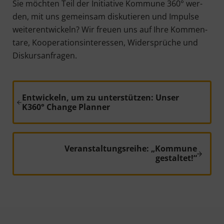
Sie möch­ten Teil der Initia­ti­ve Kom­mu­ne 360° wer­
den, mit uns gemein­sam dis­ku­tie­ren und Impul­se
wei­ter­ent­wi­ckeln? Wir freu­en uns auf Ihre Kom­men­
ta­re, Koope­ra­ti­ons­in­ter­es­sen, Wider­sprü­che und
Diskursanfragen.
Vorheriger Beitrag:
Entwickeln, um zu unterstützen: Unser
K360° Change Planner
Nächster Beitrag:
Veranstaltungsreihe: „Kommune
gestaltet!“
Leser-Interaktionen