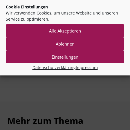
Website
Cookie Einstellungen
Wir verwenden Cookies, um unsere Website und unseren
Service zu optimieren.
Name, E-Mail-Adresse und Website in diesem Browser für
Alle Akzeptieren
meinen nächsten Kommentar speichern.
Ablehnen
Zum Kommune 360° Newsletter anmelden
Einstellungen
Datenschutzerklärung
Impressum
Mehr zum Thema