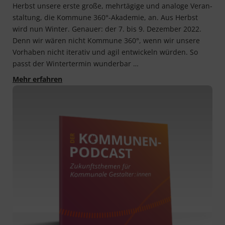
Herbst unse­re ers­te gro­ße, mehr­tä­gi­ge und ana­lo­ge Ver­an­
stal­tung, die Kom­mu­ne 360°-Akademie, an. Aus Herbst
wird nun Win­ter. Genau­er: der 7. bis 9. Dezem­ber 2022.
Denn wir wären nicht Kom­mu­ne 360°, wenn wir unse­re
Vor­ha­ben nicht ite­ra­tiv und agil ent­wi­ckeln wür­den. So
passt der Win­ter­ter­min wunderbar …
Kommune 360°-Akademie: Start im Dezember
Mehr erfahren