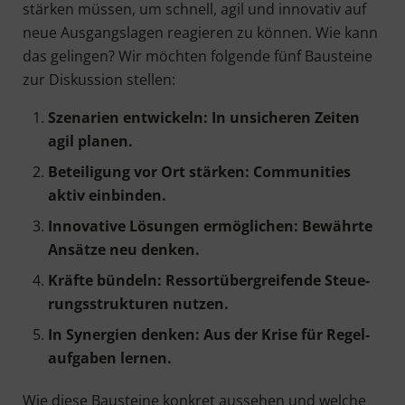
stär­ken müs­sen, um schnell, agil und inno­va­tiv auf
neue Aus­gangs­la­gen reagie­ren zu kön­nen. Wie kann
das gelin­gen? Wir möch­ten fol­gen­de fünf Bau­stei­ne
zur Dis­kus­si­on stellen:
Sze­na­ri­en ent­wi­ckeln: In unsi­che­ren Zei­ten
agil planen.
Betei­li­gung vor Ort stär­ken: Com­mu­ni­ties
aktiv einbinden.
Inno­va­ti­ve Lösun­gen ermög­li­chen: Bewähr­te
Ansät­ze neu denken.
Kräf­te bün­deln: Res­sort­über­grei­fen­de Steue­
rungs­struk­tu­ren nutzen.
In Syn­er­gien den­ken: Aus der Kri­se für Regel­
auf­ga­ben lernen.
Wie die­se Bau­stei­ne kon­kret aus­se­hen und wel­che