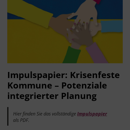
Impuls­pa­pier: Kri­sen­fes­te
Kom­mu­ne – Poten­zia­le
inte­grier­ter Planung
Hier fin­den Sie das voll­stän­di­ge
Impuls­pa­pier
als PDF.