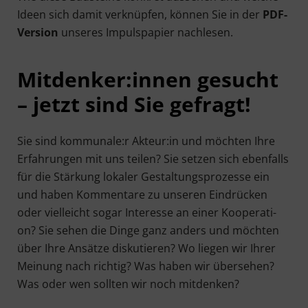
Ideen sich damit ver­knüp­fen, kön­nen Sie in der
PDF-
Ver­si­on
unse­res Impuls­pa­pier nachlesen.
Mitdenker:innen gesucht
– jetzt sind Sie gefragt!
Sie sind kommunale:r Akteur:in und möch­ten Ihre
Erfah­run­gen mit uns tei­len? Sie set­zen sich eben­falls
für die Stär­kung loka­ler Gestal­tungs­pro­zes­se ein
und haben Kom­men­ta­re zu unse­ren Ein­drü­cken
oder viel­leicht sogar Inter­es­se an einer Koope­ra­ti­
on? Sie sehen die Din­ge ganz anders und möch­ten
über Ihre Ansät­ze dis­ku­tie­ren? Wo lie­gen wir Ihrer
Mei­nung nach rich­tig? Was haben wir über­se­hen?
Was oder wen soll­ten wir noch mitdenken?