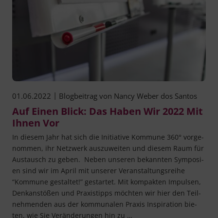
|
01.06.2022
Blogbeitrag von
Nancy Weber dos Santos
Auf Einen Blick: Das Haben Wir 2022 Mit
Ihnen Vor
In die­sem Jahr hat sich die Initia­ti­ve Kom­mu­ne 360° vor­ge­
nom­men, ihr Netz­werk aus­zu­wei­ten und die­sem Raum für
Aus­tausch zu geben. Neben unse­ren bekann­ten Sym­po­si­
en sind wir im April mit unse­rer Ver­an­stal­tungs­rei­he
“Kom­mu­ne gestal­tet!” gestar­tet. Mit kom­pak­ten Impul­sen,
Denk­an­stö­ßen und Pra­xis­tipps möch­ten wir hier den Teil­
neh­men­den aus der kom­mu­na­len Pra­xis Inspi­ra­ti­on bie­
ten, wie Sie Ver­än­de­run­gen hin zu …