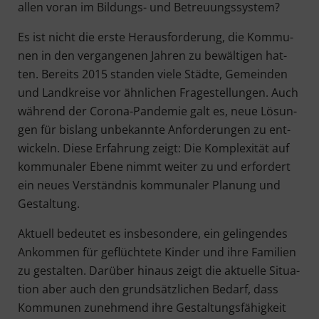
allen vor­an im Bil­dungs- und Betreuungssystem?
Es ist nicht die ers­te Her­aus­for­de­rung, die Kom­mu­
nen in den ver­gan­ge­nen Jah­ren zu bewäl­ti­gen hat­
ten. Bereits 2015 stan­den vie­le Städ­te, Gemein­den
und Land­krei­se vor ähn­li­chen Fra­ge­stel­lun­gen. Auch
wäh­rend der Coro­na-Pan­de­mie galt es, neue Lösun­
gen für bis­lang unbe­kann­te Anfor­de­run­gen zu ent­
wi­ckeln. Die­se Erfah­rung zeigt: Die Kom­ple­xi­tät auf
kom­mu­na­ler Ebe­ne nimmt wei­ter zu und erfor­dert
ein neu­es Ver­ständ­nis kom­mu­na­ler Pla­nung und
Gestaltung.
Aktu­ell bedeu­tet es ins­be­son­de­re, ein gelin­gen­des
Ankom­men für geflüch­te­te Kin­der und ihre Fami­li­en
zu gestal­ten. Dar­über hin­aus zeigt die aktu­el­le Situa­
ti­on aber auch den grund­sätz­li­chen Bedarf, dass
Kom­mu­nen zuneh­mend ihre Gestal­tungs­fä­hig­keit