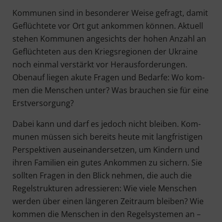
Kom­mu­nen sind in beson­de­rer Wei­se gefragt, damit
Geflüch­te­te vor Ort gut ankom­men kön­nen. Aktu­ell
ste­hen Kom­mu­nen ange­sichts der hohen Anzahl an
Geflüch­te­ten aus den Kriegs­re­gio­nen der Ukrai­ne
noch ein­mal ver­stärkt vor Her­aus­for­de­run­gen.
Oben­auf lie­gen aku­te Fra­gen und Bedar­fe: Wo kom­
men die Men­schen unter? Was brau­chen sie für eine
Erstversorgung?
Dabei kann und darf es jedoch nicht blei­ben. Kom­
mu­nen müs­sen sich bereits heu­te mit lang­fris­ti­gen
Per­spek­ti­ven aus­ein­an­der­set­zen, um Kin­dern und
ihren Fami­li­en ein gutes Ankom­men zu sichern. Sie
soll­ten Fra­gen in den Blick neh­men, die auch die
Regel­struk­tu­ren adres­sie­ren: Wie vie­le Men­schen
wer­den über einen län­ge­ren Zeit­raum blei­ben? Wie
kom­men die Men­schen in den Regel­sys­te­men an –