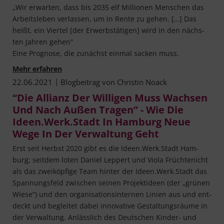
„Wir erwar­ten, dass bis 2035 elf Mil­lio­nen Men­schen das
Arbeits­le­ben ver­las­sen, um in Ren­te zu gehen. […] Das
heißt, ein Vier­tel [der Erwerbs­tä­ti­gen] wird in den nächs­
ten Jah­ren gehen“
Eine Pro­gno­se, die zunächst ein­mal sacken muss.
Begeisterung ist die neue Währung
Mehr erfahren
|
22.06.2021
Blogbeitrag von
Christin Noack
“Die Allianz Der Willigen Muss Wachsen
Und Nach Außen Tragen” - Wie Die
Ideen.Werk.Stadt In Hamburg Neue
Wege In Der Verwaltung Geht
Erst seit Herbst 2020 gibt es die Ideen.Werk.Stadt Ham­
burg; seit­dem loten Dani­el Lep­pert und Vio­la Früch­te­nicht
als das zwei­köp­fi­ge Team hin­ter der Ideen.Werk.Stadt das
Span­nungs­feld zwi­schen sei­nen Pro­jekt­ideen (der „grü­nen
Wie­se“) und den orga­ni­sa­ti­ons­in­ter­nen Lini­en aus und ent­
deckt und beglei­tet dabei inno­va­ti­ve Gestal­tungs­räu­me in
der Ver­wal­tung. Anläss­lich des Deut­schen Kin­­der- und