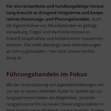
Für eine kri­sen­fes­te und hand­lungs­fä­hi­ge Ver­wal­
tung braucht es drin­gend inte­grier­tes und koope­
ra­ti­ves Steue­rungs- und Pla­nungs­han­deln.
Auch
die Eigen­in­itia­ti­ve von Mit­ar­bei­ten­den ist gefragt.
Ver­wal­tung, Trä­ger und die Poli­tik müs­sen in
Zukunft koope­ra­ti­ver und kol­la­bo­ra­ti­ver zusam­men­
ar­bei­ten. Das stellt aller­dings neue Anfor­de­run­gen
an Füh­rungs­han­deln – hier setzt unse­re Fort­bil­
dung an.
Füh­rungs­han­deln im Fokus
Mit der Unter­stüt­zung von Jugend­amts­lei­tun­gen set­
zen wir an einem zen­tra­len Punkt im Sys­tem an: Lei­
tungs­per­so­nen haben die Mög­lich­keit, Ver­än­de­
rungs­pro­zes­se hin zu neu­en Steue­rungs­an­sät­zen in
ihrer Kom­mu­ne maß­geb­lich vor­an­zu­trei­ben. Zudem