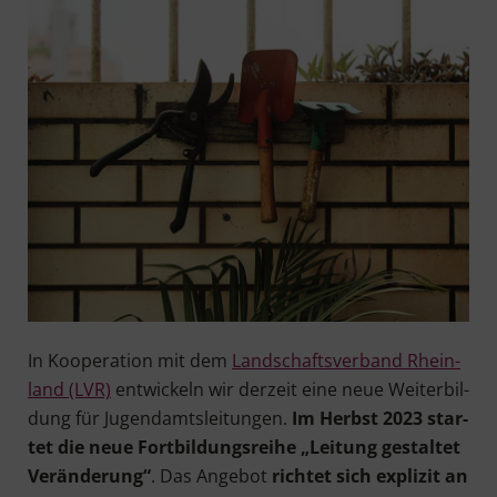
In Koope­ra­ti­on mit dem
Land­schafts­ver­band Rhein­
land (LVR)
ent­wi­ckeln wir der­zeit eine neue Wei­ter­bil­
dung für Jugend­amts­lei­tun­gen.
Im Herbst 2023 star­
tet die neue Fort­bil­dungs­rei­he „Lei­tung gestal­tet
Ver­än­de­rung“
. Das Ange­bot
rich­tet sich expli­zit an