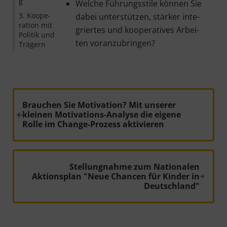
g
Wel­che Füh­rungs­sti­le kön­nen Sie
3. Koope­
dabei unter­stüt­zen, stär­ker inte­
ra­ti­on mit
grier­tes und koope­ra­ti­ves Arbei­
Poli­tik und
ten voranzubringen?
Trägern
Vorheriger Beitrag:
Brauchen Sie Motivation? Mit unserer
kleinen Motivations-Analyse die eigene
Rolle im Change-Prozess aktivieren
Nächster Beitrag:
Stellungnahme zum Nationalen
Aktionsplan "Neue Chancen für Kinder in
Deutschland"