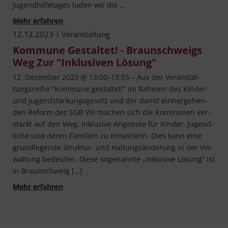
Jugend­hil­feta­ges luden wir die …
“Die Allianz der Willigen muss wachsen und n
Mehr erfahren
|
12.12.2023
Veranstaltung
Kommune Gestaltet! - Braunschweigs
Weg Zur "Inklusiven Lösung"
12. Dezem­ber 2023 @ 13:00–13:55 – Aus der Ver­an­stal­
tungs­rei­he “Kom­mu­ne gestal­tet!” Im Rah­men des Kin­der-
und Jugend­stär­kungs­ge­setz und der damit ein­her­ge­hen­
den Reform des SGB VIII machen sich die Kom­mu­nen ver­
stärkt auf den Weg, inklu­si­ve Ange­bo­te für Kin­der, Jugend­
li­che und deren Fami­li­en zu ent­wi­ckeln. Dies kann eine
grund­le­gen­de Struk­tur- und Hal­tungs­än­de­rung in der Ver­
wal­tung bedeu­ten. Die­se soge­nann­te „Inklu­si­ve Lösung“ ist
in Braunschweig […]
Kommune gestaltet! - Braunschweigs Weg zur 
Mehr erfahren