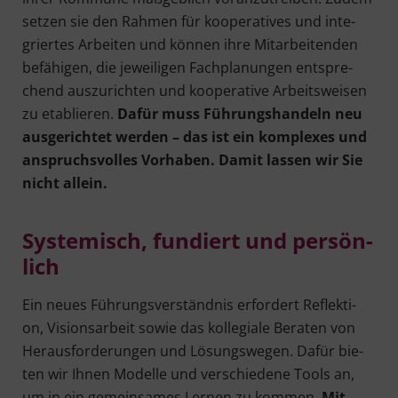
set­zen sie den Rah­men für koope­ra­ti­ves und inte­
grier­tes Arbei­ten und kön­nen ihre Mit­ar­bei­ten­den
befä­hi­gen, die jewei­li­gen Fach­pla­nun­gen ent­spre­
chend aus­zu­rich­ten und koope­ra­ti­ve Arbeits­wei­sen
zu eta­blie­ren.
Dafür muss Füh­rungs­han­deln neu
aus­ge­rich­tet wer­den – das ist ein kom­ple­xes und
anspruchs­vol­les Vor­ha­ben. Damit las­sen wir Sie
nicht allein.
Sys­te­misch, fun­diert und per­sön­
lich
Ein neu­es Füh­rungs­ver­ständ­nis erfor­dert Reflek­ti­
on, Visi­ons­ar­beit sowie das kol­le­gia­le Bera­ten von
Her­aus­for­de­run­gen und Lösungs­we­gen. Dafür bie­
ten wir Ihnen Model­le und ver­schie­de­ne Tools an,
um in ein gemein­sa­mes Ler­nen zu kom­men.
Mit