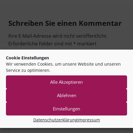
Leser-Interaktionen
Schreiben Sie einen Kommentar
Ihre E-Mail-Adresse wird nicht veröffentlicht.
Erforderliche Felder sind mit
*
markiert
Kommentar
*
Cookie Einstellungen
Wir verwenden Cookies, um unsere Website und unseren
Service zu optimieren.
Alle Akzeptieren
Name
*
Ablehnen
Einstellungen
E-Mail-Adresse
*
Datenschutzerklärung
Impressum