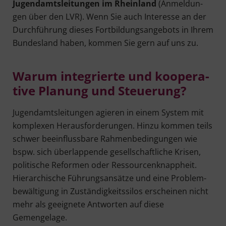
Jugend­amts­lei­tun­gen im Rhein­land
(Anmel­dun­
gen über den LVR). Wenn Sie auch Inter­es­se an der
Durch­füh­rung die­ses Fort­bil­dungs­an­ge­bots in Ihrem
Bun­des­land haben, kom­men Sie gern auf uns zu.
War­um inte­grier­te und koope­ra­
ti­ve Pla­nung und Steue­rung?
Jugend­amts­lei­tun­gen agie­ren in einem Sys­tem mit
kom­ple­xen Her­aus­for­de­run­gen. Hin­zu kom­men teils
schwer beein­fluss­ba­re Rah­men­be­din­gun­gen wie
bspw. sich über­lap­pen­de gesell­schaft­li­che Kri­sen,
poli­ti­sche Refor­men oder Res­sour­cen­knapp­heit.
Hier­ar­chi­sche Füh­rungs­an­sät­ze und eine Pro­blem­
be­wäl­ti­gung in Zustän­dig­keits­si­los erschei­nen nicht
mehr als geeig­ne­te Ant­wor­ten auf die­se
Gemengelage.