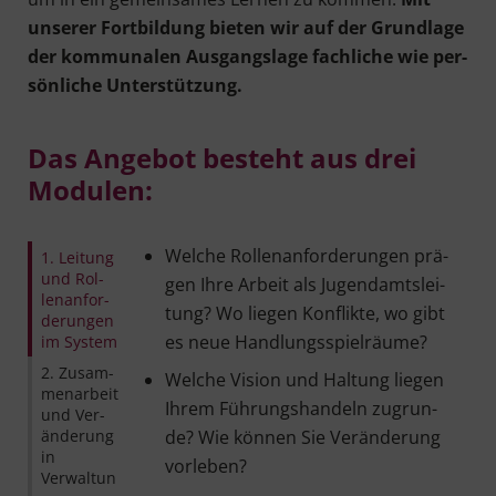
unse­rer Fort­bil­dung bie­ten wir auf der Grund­la­ge
der kom­mu­na­len Aus­gangs­la­ge fach­li­che wie per­
sön­li­che Unter­stüt­zung.
Das Ange­bot besteht aus drei
Modulen:
Wel­che Rol­len­an­for­de­run­gen prä­
1. Lei­tung
und Rol­
gen Ihre Arbeit als Jugend­amts­lei­
len­an­for­
tung? Wo lie­gen Kon­flik­te, wo gibt
de­run­gen
es neue Handlungsspielräume?
im System
2. Zusam­
Wel­che Visi­on und Hal­tung lie­gen
men­ar­beit
Ihrem Füh­rungs­han­deln zugrun­
und Ver­
än­de­rung
de? Wie kön­nen Sie Ver­än­de­rung
in
vorleben?
Verwaltun