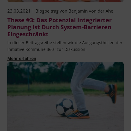
|
23.03.2021
Blogbeitrag von
Benjamin von der Ahe
These #3: Das Potenzial Integrierter
Planung Ist Durch System-Barrieren
Eingeschränkt
In die­ser Bei­trags­rei­he stel­len wir die Aus­gangs­the­sen der
Initia­ti­ve Kom­mu­ne 360° zur Diskussion.
These #3: Das Potenzial integrierter Planung i
Mehr erfahren