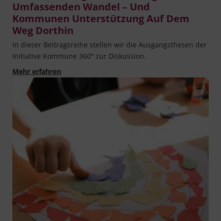
Umfassenden Wandel – Und
Kommunen Unterstützung Auf Dem
Weg Dorthin
In die­ser Bei­trags­rei­he stel­len wir die Aus­gangs­the­sen der
Initia­ti­ve Kom­mu­ne 360° zur Diskussion.
These #4: Integrierte Planung braucht umfa
Mehr erfahren