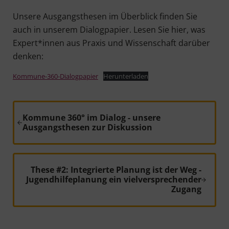
Unse­re Aus­gangs­the­sen im Über­blick fin­den Sie
auch in unse­rem Dia­log­pa­pier. Lesen Sie hier, was
Expert*innen aus Pra­xis und Wis­sen­schaft dar­über
denken:
Kom­mu­ne-360-Dia­log­pa­pier
Her­un­ter­la­den
Vorheriger Beitrag:
Kommune 360° im Dialog - unsere
Ausgangsthesen zur Diskussion
Nächster Beitrag:
These #2: Integrierte Planung ist der Weg -
Jugendhilfeplanung ein vielversprechender
Zugang