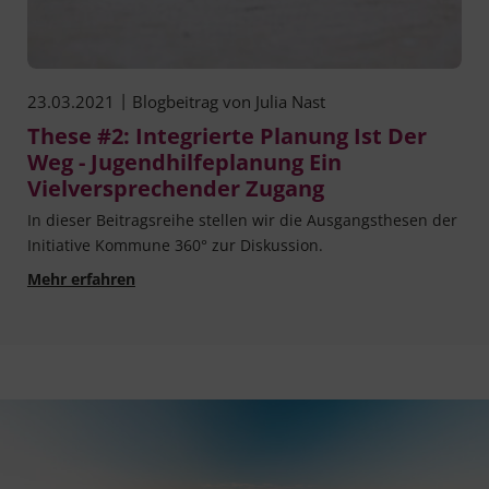
|
23.03.2021
Blogbeitrag von
Julia Nast
These #2: Integrierte Planung Ist Der
Weg - Jugendhilfeplanung Ein
Vielversprechender Zugang
In die­ser Bei­trags­rei­he stel­len wir die Aus­gangs­the­sen der
Initia­ti­ve Kom­mu­ne 360° zur Diskussion.
These #2: Integrierte Planung ist der Weg - Ju
Mehr erfahren