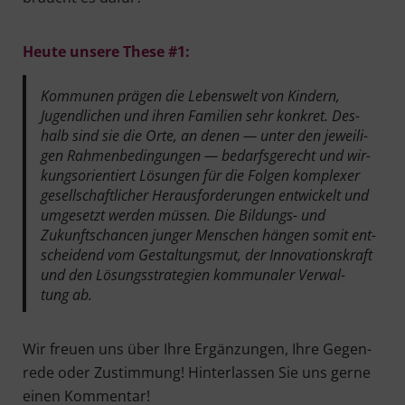
Heu­te unse­re The­se #1:
Kom­mu­nen prä­gen die Lebens­welt von Kin­dern,
Jugend­li­chen und ihren Fami­li­en sehr kon­kret. Des­
halb sind sie die Orte, an denen — unter den jewei­li­
gen Rah­men­be­din­gun­gen — bedarfs­ge­recht und wir­
kungs­ori­en­tiert Lösun­gen für die Fol­gen kom­ple­xer
gesell­schaft­li­cher Her­aus­for­de­run­gen ent­wi­ckelt und
umge­setzt wer­den müs­sen. Die Bil­dungs- und
Zukunfts­chan­cen jun­ger Men­schen hän­gen somit ent­
schei­dend vom Gestal­tungs­mut, der Inno­va­ti­ons­kraft
und den Lösungs­stra­te­gien kom­mu­na­ler Ver­wal­
tung ab.
Wir freu­en uns über Ihre Ergän­zun­gen, Ihre Gegen­
re­de oder Zustim­mung! Hin­ter­las­sen Sie uns ger­ne
einen Kommentar!