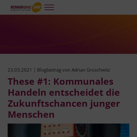
Skip to main content
Skip to header right navigation
Skip to site footer
Menu
Kommune 360°
Kooperative und integrierte Planung und Steuerung für gelingendes A
|
23.03.2021
Blogbeitrag von
Adrian Groschwitz
These #1: Kommunales
Handeln entscheidet die
Zukunftschancen junger
Menschen