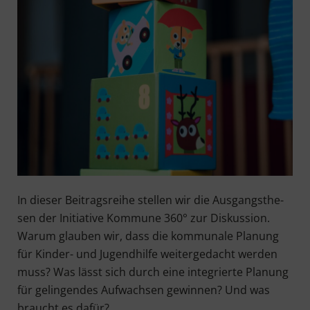
In die­ser Bei­trags­rei­he stel­len wir die Aus­gangs­the­
sen der Initia­ti­ve Kom­mu­ne 360° zur Dis­kus­si­on.
War­um glau­ben wir, dass die kom­mu­na­le Pla­nung
für Kin­der- und Jugend­hil­fe wei­ter­ge­dacht wer­den
muss? Was lässt sich durch eine inte­grier­te Pla­nung
für gelin­gen­des Auf­wach­sen gewin­nen? Und was
braucht es dafür?