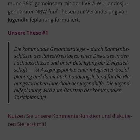
mu­ne 360° gemein­sam mit der LVR-/LWL-Lan­des­ju­
gend­äm­ter NRW fünf The­sen zur Ver­än­de­rung von
Jugend­hil­fe­pla­nung formuliert.
Unse­re The­se #1
Die kom­mu­na­le Gesamt­stra­te­gie – durch Rah­men­be­
schlüs­se des Rates/Kreistages, eines Dis­kur­ses in den
Fach­aus­schüs­se und unter Betei­li­gung der Zivil­ge­sell­
schaft — ist Aus­gangs­punk­te einer inte­grier­ten Sozi­al­
pla­nung und damit auch hand­lungs­lei­tend für die Pla­
nungs­vor­ha­ben inner­halb der Jugend­hil­fe. Die Jugend­
hil­fe­pla­nung wird zum Bau­stein der kom­mu­na­len
Sozialplanung!
Nut­zen Sie unse­re Kom­men­tar­funk­ti­on und dis­ku­tie­
ren Sie jetzt mit!