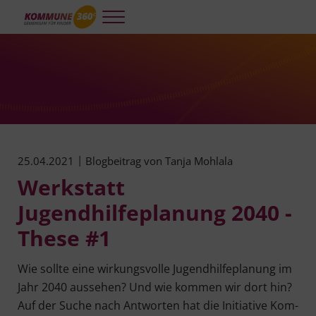
Skip to main content
Skip to header right navigation
Skip to site footer
Menu
Kommune 360°
Kooperative und integrierte Planung und Steuerung für gelingendes A
|
25.04.2021
Blogbeitrag von
Tanja Mohlala
Werkstatt
Jugendhilfeplanung 2040 -
These #1
Wie soll­te eine wir­kungs­vol­le Jugend­hil­fe­pla­nung im
Jahr 2040 aus­se­hen? Und wie kom­men wir dort hin?
Auf der Suche nach Ant­wor­ten hat die Initia­ti­ve Kom­