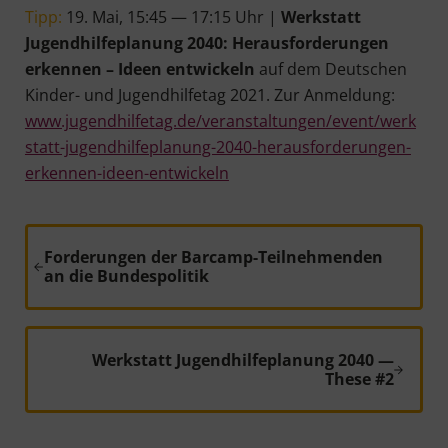
Tipp:
19. Mai, 15:45 — 17:15 Uhr |
Werk­statt
Jugend­hil­fe­pla­nung 2040: Her­aus­for­de­run­gen
erken­nen – Ideen ent­wi­ckeln
auf dem Deut­schen
Kin­der- und Jugend­hil­fetag 2021. Zur Anmel­dung:
www.jugendhilfetag.de/veranstaltungen/event/werk
statt-jugendhilfeplanung-2040-herausforderungen-
erkennen-ideen-entwickeln
Vorheriger Beitrag:
Forderungen der Barcamp-Teilnehmenden
an die Bundespolitik
Nächster Beitrag:
Werkstatt Jugendhilfeplanung 2040 —
These #2