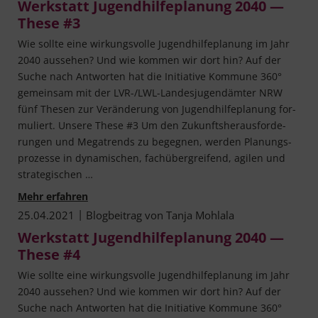
Werkstatt Jugendhilfeplanung 2040 —
These #3
Wie soll­te eine wir­kungs­vol­le Jugend­hil­fe­pla­nung im Jahr
2040 aus­se­hen? Und wie kom­men wir dort hin? Auf der
Suche nach Ant­wor­ten hat die Initia­ti­ve Kom­mu­ne 360°
gemein­sam mit der LVR-/LWL-Lan­­des­­ju­­gen­d­äm­­ter NRW
fünf The­sen zur Ver­än­de­rung von Jugend­hil­fe­pla­nung for­
mu­liert. Unse­re The­se #3 Um den Zukunfts­her­aus­for­de­
run­gen und Mega­trends zu begeg­nen, wer­den Pla­nungs­
pro­zes­se in dyna­mi­schen, fach­über­grei­fend, agi­len und
strategischen …
Werkstatt Jugendhilfeplanung 2040 — These #
Mehr erfahren
|
25.04.2021
Blogbeitrag von
Tanja Mohlala
Werkstatt Jugendhilfeplanung 2040 —
These #4
Wie soll­te eine wir­kungs­vol­le Jugend­hil­fe­pla­nung im Jahr
2040 aus­se­hen? Und wie kom­men wir dort hin? Auf der
Suche nach Ant­wor­ten hat die Initia­ti­ve Kom­mu­ne 360°