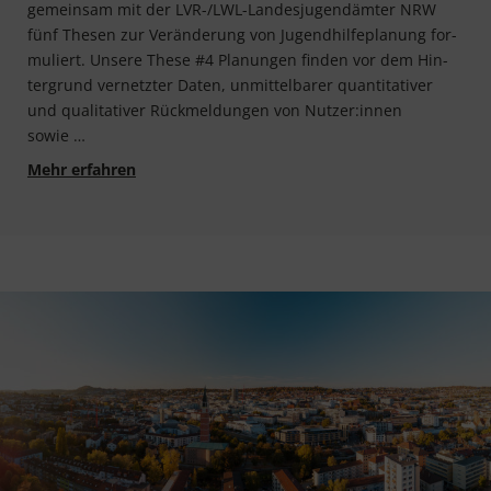
gemein­sam mit der LVR-/LWL-Lan­­des­­ju­­gen­d­äm­­ter NRW
fünf The­sen zur Ver­än­de­rung von Jugend­hil­fe­pla­nung for­
mu­liert. Unse­re The­se #4 Pla­nun­gen fin­den vor dem Hin­
ter­grund ver­netz­ter Daten, unmit­tel­ba­rer quan­ti­ta­ti­ver
und qua­li­ta­ti­ver Rück­mel­dun­gen von Nutzer:innen
sowie …
Werkstatt Jugendhilfeplanung 2040 — These #
Mehr erfahren