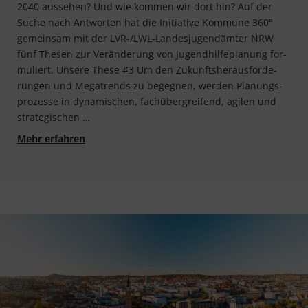
2040 aus­se­hen? Und wie kom­men wir dort hin? Auf der
Suche nach Ant­wor­ten hat die Initia­ti­ve Kom­mu­ne 360°
gemein­sam mit der LVR-/LWL-Lan­­des­­ju­­gen­d­äm­­ter NRW
fünf The­sen zur Ver­än­de­rung von Jugend­hil­fe­pla­nung for­
mu­liert. Unse­re The­se #3 Um den Zukunfts­her­aus­for­de­
run­gen und Mega­trends zu begeg­nen, wer­den Pla­nungs­
pro­zes­se in dyna­mi­schen, fach­über­grei­fend, agi­len und
strategischen …
Werkstatt Jugendhilfeplanung 2040 — These #
Mehr erfahren