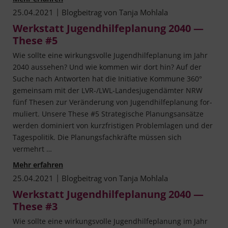
|
25.04.2021
Blogbeitrag von
Tanja Mohlala
Werkstatt Jugendhilfeplanung 2040 —
These #5
Wie soll­te eine wir­kungs­vol­le Jugend­hil­fe­pla­nung im Jahr
2040 aus­se­hen? Und wie kom­men wir dort hin? Auf der
Suche nach Ant­wor­ten hat die Initia­ti­ve Kom­mu­ne 360°
gemein­sam mit der LVR-/LWL-Lan­­des­­ju­­gen­d­äm­­ter NRW
fünf The­sen zur Ver­än­de­rung von Jugend­hil­fe­pla­nung for­
mu­liert. Unse­re The­se #5 Stra­te­gi­sche Pla­nungs­an­sät­ze
wer­den domi­niert von kurz­fris­ti­gen Pro­blem­la­gen und der
Tages­po­li­tik. Die Pla­nungs­fach­kräf­te müs­sen sich
vermehrt …
Werkstatt Jugendhilfeplanung 2040 — These #
Mehr erfahren
|
25.04.2021
Blogbeitrag von
Tanja Mohlala
Werkstatt Jugendhilfeplanung 2040 —
These #3
Wie soll­te eine wir­kungs­vol­le Jugend­hil­fe­pla­nung im Jahr