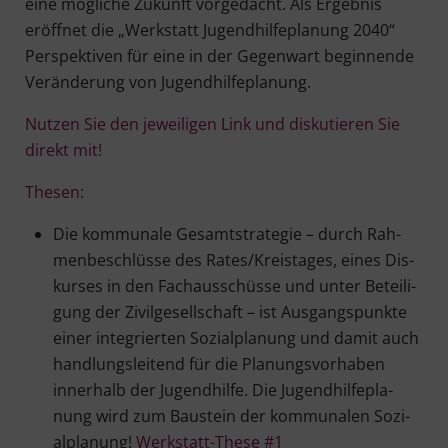
eine mög­li­che Zukunft vor­ge­dacht. Als Ergeb­nis
eröff­net die „Werk­statt Jugend­hil­fe­pla­nung 2040“
Per­spek­ti­ven für eine in der Gegen­wart begin­nen­de
Ver­än­de­rung von Jugendhilfeplanung.
Nut­zen Sie den jewei­li­gen Link und dis­ku­tie­ren Sie
direkt mit!
The­sen:
Die kom­mu­na­le Gesamt­stra­te­gie – durch Rah­
men­be­schlüs­se des Rates/Kreistages, eines Dis­
kur­ses in den Fach­aus­schüs­se und unter Betei­li­
gung der Zivil­ge­sell­schaft – ist Aus­gangs­punk­te
einer inte­grier­ten Sozi­al­pla­nung und damit auch
hand­lungs­lei­tend für die Pla­nungs­vor­ha­ben
inner­halb der Jugend­hil­fe. Die Jugend­hil­fe­pla­
nung wird zum Bau­stein der kom­mu­na­len Sozi­
al­pla­nung!
Werk­statt-The­se #1