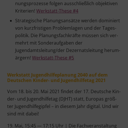
nungs­pro­zes­se fol­gen aus­schließ­lich objek­ti­ven
Kri­te­ri­en!
Werk­statt-The­se #4
Stra­te­gi­sche Pla­nungs­an­sät­ze wer­den domi­niert
von kurz­fris­ti­gen Pro­blem­la­gen und der Tages­
po­li­tik. Die Pla­nungs­fach­kräf­te müs­sen sich ver­
mehrt mit Son­der­auf­ga­ben der
Jugendamtsleitung/der Dezer­nats­lei­tung her­um­
är­gern!
Werk­statt-The­se #5
Werk­statt Jugend­hil­fe­pla­nung 2040 auf dem
Deut­schen Kin­der- und Jugend­hil­fetag 2021
Vom 18. bis 20. Mai 2021 fin­det der 17. Deut­sche Kin­
der- und Jugend­hil­fetag (DJHT) statt, Euro­pas größ­
ter Jugend­hil­fe­gip­fel – in die­sem Jahr digi­tal. Und wir
sind mit dabei!
19. Mai, 15:45 — 17:15 Uhr | Die Fach­ver­an­stal­tung