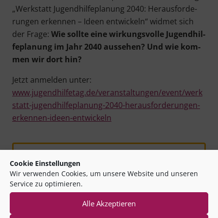
„Werk­statt Jugend­hil­fe­pla­nung 2040: Her­aus­for­de­
run­gen erken­nen – Ideen ent­wi­ckeln“ wid­met sich
der Fra­ge:
Wie soll­te eine wir­kungs­vol­le Jugend­hil­
fe­pla­nung im Jahr 2040 aus­se­hen? Und wie kom­
men wir dort hin?
Jetzt anmel­den unter:
www.jugendhilfetag.de/veranstaltungen/event/werk
statt-jugendhilfeplanung-2040-herausforderungen-
erkennen-ideen-entwickeln
Vorheriger Beitrag:
Perspektivwechsel: Planspiel zur
Cookie Einstellungen
kooperativen Jugendhilfeplanung
Wir verwenden Cookies, um unsere Website und unseren
Service zu optimieren.
Nächster Beitrag:
Alle Akzeptieren
Kommune 360° beim Deutschen Kinder-