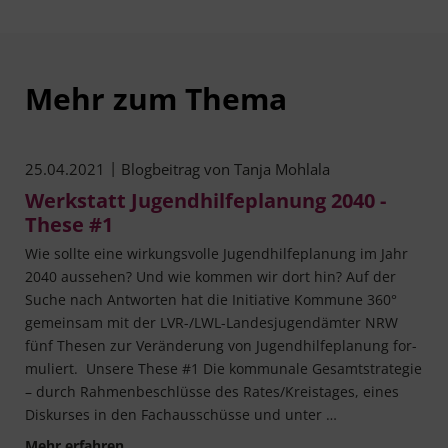
Mehr zum Thema
|
25.04.2021
Blogbeitrag von
Tanja Mohlala
Werkstatt Jugendhilfeplanung 2040 -
These #1
Wie soll­te eine wir­kungs­vol­le Jugend­hil­fe­pla­nung im Jahr
2040 aus­se­hen? Und wie kom­men wir dort hin? Auf der
Suche nach Ant­wor­ten hat die Initia­ti­ve Kom­mu­ne 360°
gemein­sam mit der LVR-/LWL-Lan­­des­­ju­­gen­d­äm­­ter NRW
fünf The­sen zur Ver­än­de­rung von Jugend­hil­fe­pla­nung for­
mu­liert. Unse­re The­se #1 Die kom­mu­na­le Gesamt­stra­te­gie
– durch Rah­men­be­schlüs­se des Rates/Kreistages, eines
Dis­kur­ses in den Fach­aus­schüs­se und unter …
Werkstatt Jugendhilfeplanung 2040 - These #1
Mehr erfahren