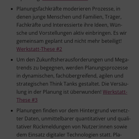
Pla­nungs­fach­kräf­te mode­rie­ren Pro­zes­se, in
denen jun­ge Men­schen und Fami­li­en, Trä­ger,
Fach­kräf­te und Inter­es­sier­te ihre Ideen, Wün­
sche und Vor­stel­lun­gen aktiv ein­brin­gen. Es wir
gemein­sam geplant und nicht mehr betei­ligt!
Werk­statt-The­se #2
Um den Zukunfts­her­aus­for­de­run­gen und Mega­
trends zu begeg­nen, wer­den Pla­nungs­pro­zes­se
in dyna­mi­schen, fach­über­grei­fend, agi­len und
stra­te­gi­schen Think Tanks gestal­tet. Die Ver­säu­
lung in der Pla­nung ist über­wun­den!
Werk­statt-
The­se #3
Pla­nun­gen fin­den vor dem Hin­ter­grund ver­netz­
ter Daten, unmit­tel­ba­rer quan­ti­ta­ti­ver und qua­li­
ta­ti­ver Rück­mel­dun­gen von Nutzer:innen sowie
dem Ein­satz digi­ta­ler Tech­no­lo­gien statt. Pla­