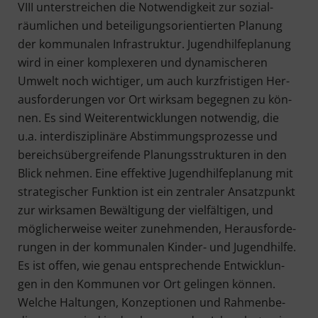
VIII unter­strei­chen die Not­wen­dig­keit zur sozi­al­
räum­li­chen und betei­li­gungs­ori­en­tier­ten Pla­nung
der kom­mu­na­len Infra­struk­tur. Jugend­hil­fe­pla­nung
wird in einer kom­ple­xe­ren und dyna­mi­sche­ren
Umwelt noch wich­ti­ger, um auch kurz­fris­ti­gen Her­
aus­for­de­run­gen vor Ort wirk­sam begeg­nen zu kön­
nen. Es sind Wei­ter­ent­wick­lun­gen not­wen­dig, die
u.a. inter­dis­zi­pli­nä­re Abstim­mungs­pro­zes­se und
bereichs­über­grei­fen­de Pla­nungs­struk­tu­ren in den
Blick neh­men. Eine effek­ti­ve Jugend­hil­fe­pla­nung mit
stra­te­gi­scher Funk­ti­on ist ein zen­tra­ler Ansatz­punkt
zur wirk­sa­men Bewäl­ti­gung der viel­fäl­ti­gen, und
mög­li­cher­wei­se wei­ter zuneh­men­den, Her­aus­for­de­
run­gen in der kom­mu­na­len Kin­der- und Jugend­hil­fe.
Es ist offen, wie genau ent­spre­chen­de Ent­wick­lun­
gen in den Kom­mu­nen vor Ort gelin­gen kön­nen.
Wel­che Hal­tun­gen, Kon­zep­tio­nen und Rah­men­be­