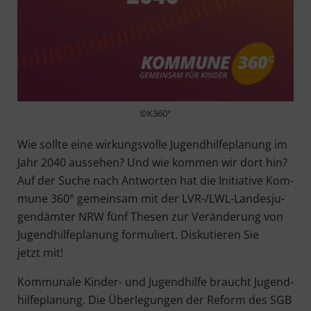
©K360°
Wie soll­te eine wir­kungs­vol­le Jugend­hil­fe­pla­nung im
Jahr 2040 aus­se­hen? Und wie kom­men wir dort hin?
Auf der Suche nach Ant­wor­ten hat die Initia­ti­ve Kom­
mu­ne 360° gemein­sam mit der LVR-/LWL-Lan­des­ju­
gend­äm­ter NRW fünf The­sen zur Ver­än­de­rung von
Jugend­hil­fe­pla­nung for­mu­liert. Dis­ku­tie­ren Sie
jetzt mit!
Kom­mu­na­le Kin­der- und Jugend­hil­fe braucht Jugend­
hil­fe­pla­nung. Die Über­le­gun­gen der Reform des SGB