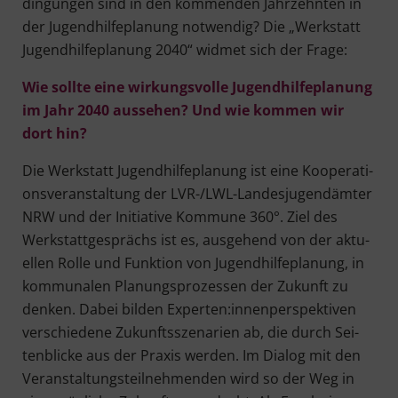
din­gun­gen sind in den kom­men­den Jahr­zehn­ten in
der Jugend­hil­fe­pla­nung not­wen­dig? Die „Werk­statt
Jugend­hil­fe­pla­nung 2040“ wid­met sich der Frage:
Wie soll­te eine wir­kungs­vol­le Jugend­hil­fe­pla­nung
im Jahr 2040 aus­se­hen? Und wie kom­men wir
dort hin?
Die Werk­statt Jugend­hil­fe­pla­nung ist eine Koope­ra­ti­
ons­ver­an­stal­tung der LVR-/LWL-Lan­des­ju­gend­äm­ter
NRW und der Initia­ti­ve Kom­mu­ne 360°. Ziel des
Werk­statt­ge­sprächs ist es, aus­ge­hend von der aktu­
el­len Rol­le und Funk­ti­on von Jugend­hil­fe­pla­nung, in
kom­mu­na­len Pla­nungs­pro­zes­sen der Zukunft zu
den­ken. Dabei bil­den Experten:innenperspektiven
ver­schie­de­ne Zukunfts­sze­na­ri­en ab, die durch Sei­
ten­bli­cke aus der Pra­xis wer­den. Im Dia­log mit den
Ver­an­stal­tungs­teil­neh­men­den wird so der Weg in