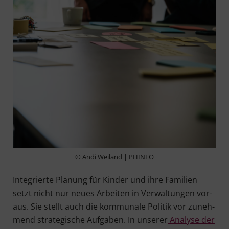
© Andi Weiland | PHINEO
Inte­grier­te Pla­nung für Kin­der und ihre Fami­li­en
setzt nicht nur neu­es Arbei­ten in Ver­wal­tun­gen vor­
aus. Sie stellt auch die kom­mu­na­le Poli­tik vor zuneh­
mend stra­te­gi­sche Auf­ga­ben. In unse­rer
Ana­ly­se der