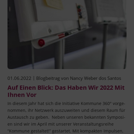
|
01.06.2022
Blogbeitrag von
Nancy Weber dos Santos
Auf Einen Blick: Das Haben Wir 2022 Mit
Ihnen Vor
In die­sem Jahr hat sich die Initia­ti­ve Kom­mu­ne 360° vor­ge­
nom­men, ihr Netz­werk aus­zu­wei­ten und die­sem Raum für
Aus­tausch zu geben. Neben unse­ren bekann­ten Sym­po­si­
en sind wir im April mit unse­rer Ver­an­stal­tungs­rei­he
“Kom­mu­ne gestal­tet!” gestar­tet. Mit kom­pak­ten Impul­sen,