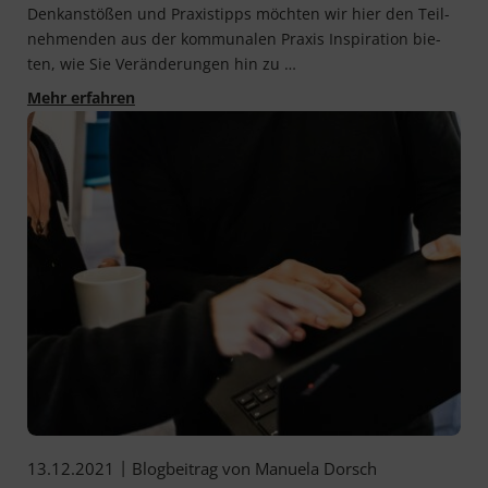
Denk­an­stö­ßen und Pra­xis­tipps möch­ten wir hier den Teil­
neh­men­den aus der kom­mu­na­len Pra­xis Inspi­ra­ti­on bie­
ten, wie Sie Ver­än­de­run­gen hin zu …
Auf einen Blick: Das haben wir 2022 mit Ihnen 
Mehr erfahren
|
13.12.2021
Blogbeitrag von
Manuela Dorsch