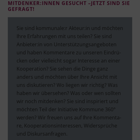
MITDENKER:INNEN GESUCHT –JETZT SIND SIE
GEFRAGT!
Sie sind kommunale:r Akteur:in und möch­ten
Ihre Erfah­run­gen mit uns tei­len? Sie sind
Anbieter:in von Unter­stüt­zungs­an­ge­bo­ten
und haben Kom­men­ta­re zu unse­ren Ein­drü­
cken oder viel­leicht sogar Inter­es­se an einer
Koope­ra­ti­on? Sie sehen die Din­ge ganz
anders und möch­ten über Ihre Ansicht mit
uns dis­ku­tie­ren? Wo lie­gen wir rich­tig? Was
haben wir über­se­hen? Was oder wen soll­ten
wir noch mit­den­ken? Sie sind inspi­riert und
möch­ten Teil der Initia­ti­ve Kom­mu­ne 360°
wer­den? Wir freu­en uns auf Ihre Kom­men­ta­
re, Koope­ra­ti­ons­in­ter­es­sen, Wider­sprü­che
und Diskursanfragen.