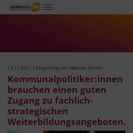
Skip to main content
Skip to header right navigation
Skip to site footer
Menu
Kommune 360°
Kooperative und integrierte Planung und Steuerung für gelingendes A
|
13.12.2021
Blogbeitrag von
Manuela Dorsch
Kommunalpolitiker:innen
brauchen einen guten
Zugang zu fachlich-
strategischen
Weiterbildungsangeboten.