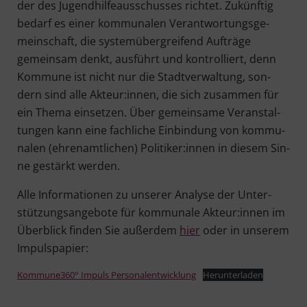
der des Jugend­hil­fe­aus­schus­ses rich­tet. Zukünf­tig
bedarf es einer kom­mu­na­len Ver­ant­wor­tungs­ge­
mein­schaft, die sys­tem­über­grei­fend Auf­trä­ge
gemein­sam denkt, aus­führt und kon­trol­liert, denn
Kom­mu­ne ist nicht nur die Stadt­ver­wal­tung, son­
dern sind alle Akteur:innen, die sich zusam­men für
ein The­ma ein­set­zen. Über gemein­sa­me Ver­an­stal­
tun­gen kann eine fach­li­che Ein­bin­dung von kom­mu­
na­len (ehren­amt­li­chen) Politiker:innen in die­sem Sin­
ne gestärkt werden.
Alle Infor­ma­tio­nen zu unse­rer Ana­ly­se der Unter­
stüt­zungs­an­ge­bo­te für kom­mu­na­le Akteur:innen im
Über­blick fin­den Sie außer­dem
hier
oder in unse­rem
Impulspapier:
Kommune360° Impuls Per­so­nal­ent­wick­lung
Her­un­ter­la­den