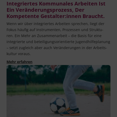
Integriertes Kommunales Arbeiten Ist
Ein Veränderungsprozess, Der
Kompetente Gestalter:innen Braucht.
Wenn wir über inte­grier­tes Arbei­ten spre­chen, liegt der
Fokus häu­fig auf Instru­men­ten, Pro­zes­sen und Struk­tu­
ren. Ein Mehr an Zusam­men­ar­beit – die Basis für eine
inte­grier­te und betei­li­gungs­ori­en­tier­te Jugend­hil­fe­pla­nung
– setzt zugleich aber auch Ver­än­de­run­gen in der Arbeits­
kul­tur voraus.
Integriertes kommunales Arbeiten ist ein Ver
Mehr erfahren