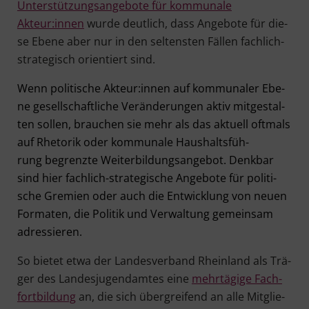
Unter­stüt­zungs­an­ge­bo­te für kom­mu­na­le
Akteur:innen
wur­de deut­lich, dass Ange­bo­te für die­
se Ebe­ne aber nur in den sel­tens­ten Fäl­len fach­lich-
stra­te­gisch ori­en­tiert sind.
Wenn poli­ti­sche Akteur:innen auf kom­mu­na­ler Ebe­
ne gesell­schaft­li­che Ver­än­de­run­gen aktiv mit­ge­stal­
ten sol­len, brau­chen sie mehr als das aktu­ell oft­mals
auf Rhe­to­rik oder kom­mu­na­le Haus­halts­füh­
rung begrenz­te Wei­ter­bil­dungs­an­ge­bot. Denk­bar
sind hier fach­lich-stra­te­gi­sche Ange­bo­te für poli­ti­
sche Gre­mi­en oder auch die Ent­wick­lung von neu­en
For­ma­ten, die Poli­tik und Ver­wal­tung gemein­sam
adressieren.
So bie­tet etwa der Lan­des­ver­band Rhein­land als Trä­
ger des Lan­des­ju­gend­am­tes eine
mehr­tä­gi­ge Fach­
fort­bil­dung
an, die sich über­grei­fend an alle Mit­glie­