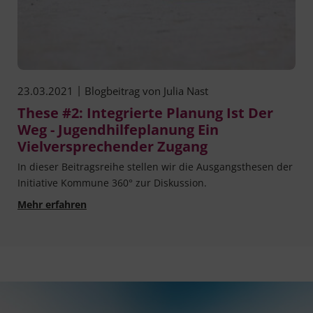
|
23.03.2021
Blogbeitrag von
Julia Nast
These #2: Integrierte Planung Ist Der
Weg - Jugendhilfeplanung Ein
Vielversprechender Zugang
In die­ser Bei­trags­rei­he stel­len wir die Aus­gangs­the­sen der
Initia­ti­ve Kom­mu­ne 360° zur Diskussion.
These #2: Integrierte Planung ist der Weg - Ju
Mehr erfahren