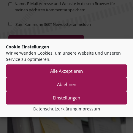
Name, E-Mail-Adresse und Website in diesem Browser für
meinen nächsten Kommentar speichern.
Zum Kommune 360° Newsletter anmelden
Cookie Einstellungen
Wir verwenden Cookies, um unsere Website und unseren
Service zu optimieren.
Alle Akzeptieren
Ablehnen
Mehr zum Thema
Einstellungen
Datenschutzerklärung
Impressum