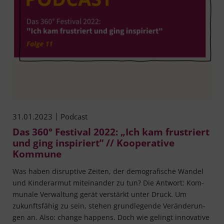
|
31.01.2023
Podcast
Das 360° Festival 2022: „Ich kam frustriert
und ging inspiriert” // Kooperative
Kommune
Was haben dis­rup­ti­ve Zei­ten, der demo­gra­fi­sche Wan­del
und Kin­der­ar­mut mit­ein­an­der zu tun? Die Ant­wort: Kom­
mu­na­le Ver­wal­tung gerät ver­stärkt unter Druck. Um
zukunfts­fä­hig zu sein, ste­hen grund­le­gen­de Ver­än­de­run­
gen an. Also: chan­ge hap­pens. Doch wie gelingt inno­va­ti­ve