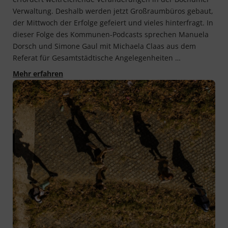
Ver­wal­tung. Des­halb wer­den jetzt Groß­raum­bü­ros gebaut,
der Mitt­woch der Erfol­ge gefei­ert und vie­les hinterfragt. In
die­ser Fol­ge des Kom­mu­nen-Pod­casts spre­chen Manue­la
Dorsch und Simo­ne Gaul mit Michae­la Claas aus dem
Refe­rat für Gesamt­städ­ti­sche Ange­le­gen­hei­ten …
Raus aus den Silos, rein in die modernen Arbe
Mehr erfahren