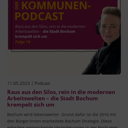
|
11.05.2023
Podcast
Raus aus den Silos, rein in die modernen
Arbeitswelten – die Stadt Bochum
krempelt sich um
Bochum wird lebens­wer­ter. Grund dafür ist die 2016 mit
den Bürger:innen erar­bei­te­te Bochum Stra­te­gie. Die­se
erfor­dert weit­rei­chen­de Ver­än­de­run­gen in der Bochu­mer