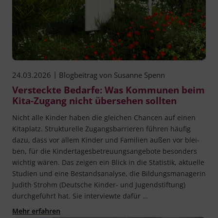
|
24.03.2026
Blogbeitrag von
Susanne Spenn
Versteckte Bedarfe: Was Kommunen beim
Kita-Zugang nicht übersehen sollten
Nicht alle Kin­der haben die glei­chen Chan­cen auf einen
Kita­platz. Struk­tu­rel­le Zugangs­bar­rie­ren füh­ren häu­fig
dazu, dass vor allem Kin­der und Fami­li­en außen vor blei­
ben, für die Kin­der­ta­ges­be­treu­ungs­an­ge­bo­te beson­ders
wich­tig wären. Das zei­gen ein Blick in die Sta­tis­tik, aktu­el­le
Stu­di­en und eine Bestands­ana­ly­se, die Bil­dungs­ma­na­ge­rin
Judith Strohm (Deut­sche Kin­der- und Jugend­stif­tung)
durch­ge­führt hat. Sie inter­view­te dafür …
Versteckte Bedarfe: Was Kommunen beim Kita-
Mehr erfahren