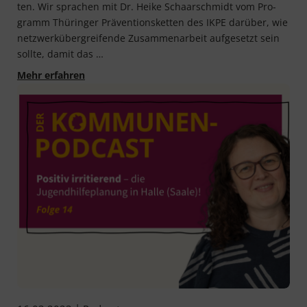
ten. Wir spra­chen mit Dr. Hei­ke Schaar­schmidt vom Pro­
gramm Thü­rin­ger Prä­ven­ti­ons­ket­ten des IKPE dar­über, wie
netz­werk­über­grei­fen­de Zusam­men­ar­beit auf­ge­setzt sein
soll­te, damit das …
"Die Klärung der Sinnfrage ist für erfolgreiche 
Mehr erfahren