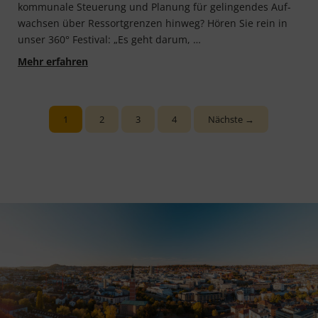
kom­mu­na­le Steue­rung und Pla­nung für gelin­gen­des Auf­
wach­sen über Res­sort­gren­zen hin­weg? Hören Sie rein in
unser 360° Festival: „Es geht dar­um, …
Das 360° Festival 2022: „Ich kam frustriert un
Mehr erfahren
1
2
3
4
Nächste →
Seite
Seite
Seite
Seite