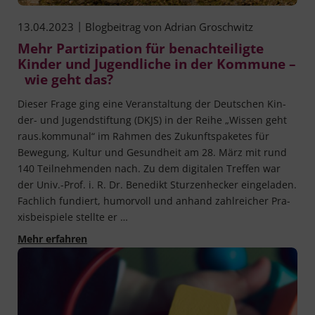
|
13.04.2023
Blogbeitrag von
Adrian Groschwitz
Mehr Partizipation für benachteiligte
Kinder und Jugendliche in der Kommune –
wie geht das?
Die­ser Fra­ge ging eine Ver­an­stal­tung der Deut­schen Kin­
der- und Jugend­stif­tung (DKJS) in der Rei­he „Wis­sen geht
raus.kommunal“ im Rah­men des Zukunfts­pa­ke­tes für
Bewe­gung, Kul­tur und Gesund­heit am 28. März mit rund
140 Teil­neh­men­den nach. Zu dem digi­ta­len Tref­fen war
der Univ.-Prof. i. R. Dr. Bene­dikt Stur­zen­he­cker eingeladen.
Fach­lich fun­diert, humor­voll und anhand zahl­rei­cher Pra­
xis­bei­spie­le stell­te er …
Mehr Partizipation für benachteiligte Kinder 
Mehr erfahren